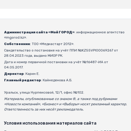
Администрация сайта «Мой ГОРОД»
: информационное агентство
«mgorod.kz».
Собственник
: ТОО «Медиастарт 2012».
Свидетельство о постановке на учёт ППИ №KZ55VPI00069267 от
28.04.2023 года, выдано МИОР РК.
Дата и номер первичной постановки на учёт №16487-ИА от
04.05.2017.
Директор
: Карин Е.
Главный редактор
: Кайнеденова А.Б.
Уральск, улица Нурпеисовой, 12/1, офис №102.
Материалы, опубликованные со знаком ®, а также под рубриками
«Новости компаний», «Бизнес» и «Выборы» носят рекламный характер.
Ответственность за них несёт рекламодатель.
Условия использования материалов сайта