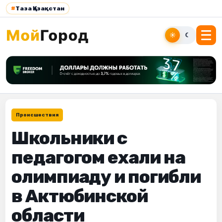
#
Таза Қазақстан
☀
☾
Происшествия
Школьники с
педагогом ехали на
олимпиаду и погибли
в Актюбинской
области