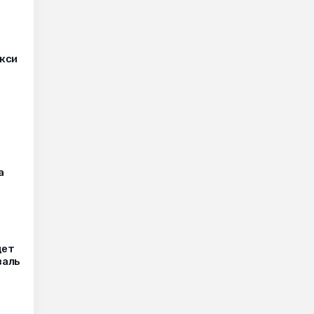
кси
а
дет
валь