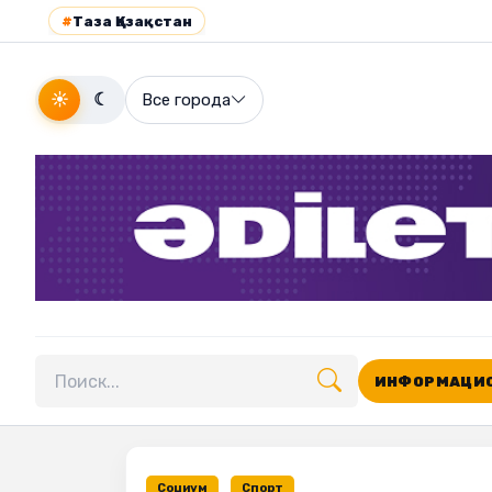
#
Таза Қазақстан
☀
☾
Все города
ИНФОРМАЦИО
Поиск по сайту
Социум
Спорт