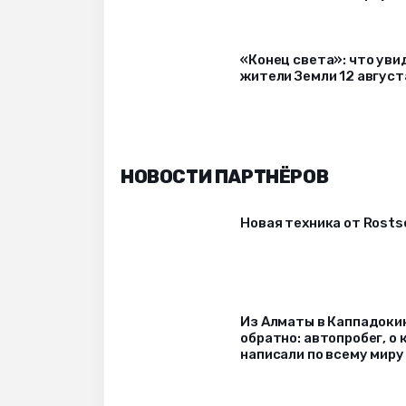
«Конец света»: что уви
жители Земли 12 август
НОВОСТИ ПАРТНЁРОВ
Новая техника от Rost
Из Алматы в Каппадоки
обратно: автопробег, о
написали по всему миру