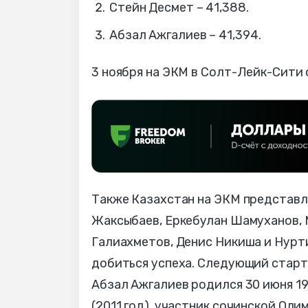
Стейн Десмет – 41,388.
Абзал Ажгалиев – 41,394.
3 ноября на ЭКМ в Солт-Лейк-Сити 
Также Казахстан на ЭКМ представл
Жаксыбаев, Еркебулан Шамуханов, 
Галиахметов, Денис Никиша и Нурти
добиться успеха. Следующий старт 
Абзал Ажгалиев родился 30 июня 19
(2011 год), участник сочинской Оли