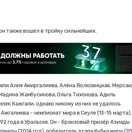
он также вошёл в тройку сильнейших.
яли Алия Амиргалиева, Алёна Волковицкая, Мерса
Мадина Жанбусинова, Ольга Тихонова, Адиль
лек Кажгали, однако никому из них не удалось
Ажгалиева – чемпионат мира в Сеуле (13-15 марта).
92 года в Уральске. Он - бронзовый призёр Азиады
мпиады (2014 год), победитель этапа Кубка мира (2