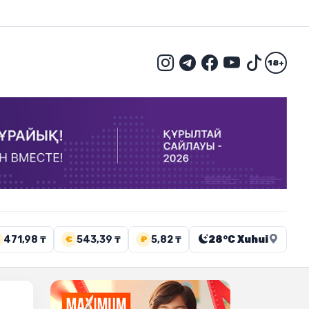
18+
471,98 ₸
543,39 ₸
5,82 ₸
28°C Xuhui
€
₽