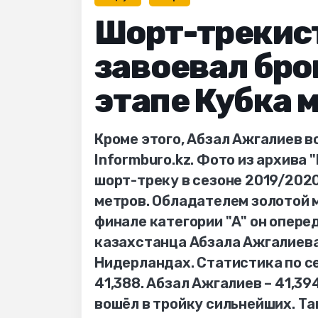
Шорт-трекист
завоевал бро
этапе Кубка 
Кроме этого, Абзал Ажгалиев в
Informburo.kz. Фото из архива
шорт-треку в сезоне 2019/202
метров. Обладателем золотой м
финале категории "A" он опере
казахстанца Абзала Ажгалиева 
Нидерландах. Статистика по се
41,388. Абзал Ажгалиев – 41,39
вошёл в тройку сильнейших. Т