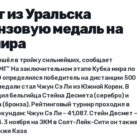
 из Уральска
нзовую медаль на
мира
ошёл в тройку сильнейших, сообщает
 "МГ" На заключительном этапе Кубка мира по
0 определился победитель на дистанции 500
едали стал Чжун Сэ Ли из Южной Кореи. В
дил бельгийца Стейна Десмета (серебро) и
(бронза). Рейтинговый турнир проходил в
кундам: Чжун Сэ Ли – 41,087. Стейн Десмет 
4. 3 ноября на ЭКМ в Солт-Лейк-Сити он такж
акже Каза