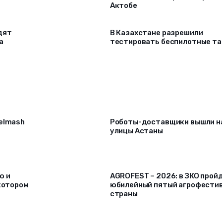
Актобе
дят
В Казахстане разрешили
а
тестировать беспилотные та
selmash
Роботы-доставщики вышли н
улицы Астаны
ю и
AGROFEST – 2026: в ЗКО прой
 котором
юбилейный пятый агрофести
страны