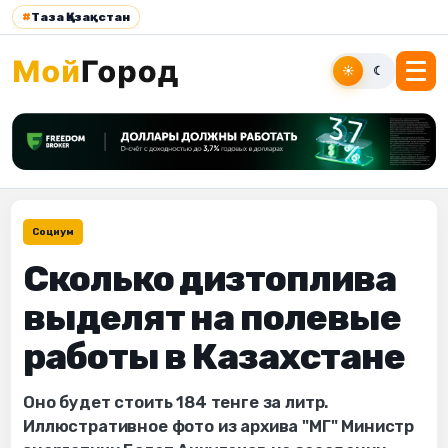
#
Таза Қазақстан
☀
☾
Социум
Сколько дизтоплива
выделят на полевые
работы в Казахстане
Оно будет стоить 184 тенге за литр.
Иллюстративное фото из архива "МГ" Министр