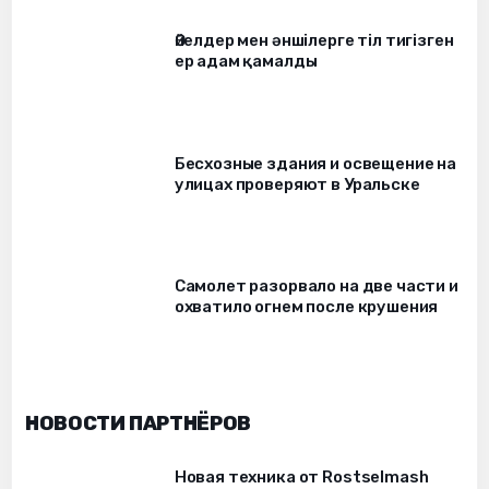
Әйелдер мен әншілерге тіл тигізген
ер адам қамалды
Бесхозные здания и освещение на
улицах проверяют в Уральске
Самолет разорвало на две части и
охватило огнем после крушения
НОВОСТИ ПАРТНЁРОВ
Новая техника от Rostselmash