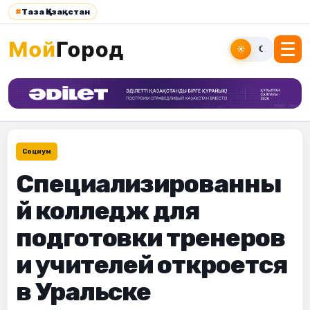
#
Таза Қазақстан
☀
☾
Социум
Специализированны
й колледж для
подготовки тренеров
и учителей откроется
в Уральске