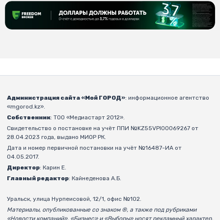
Администрация сайта «Мой ГОРОД»
: информационное агентство
«mgorod.kz».
Собственник
: ТОО «Медиастарт 2012».
Свидетельство о постановке на учёт ППИ №KZ55VPI00069267 от
28.04.2023 года, выдано МИОР РК.
Дата и номер первичной постановки на учёт №16487-ИА от
04.05.2017.
Директор
: Карин Е.
Главный редактор
: Кайнеденова А.Б.
Уральск, улица Нурпеисовой, 12/1, офис №102.
Материалы, опубликованные со знаком ®, а также под рубриками
«Новости компаний», «Бизнес» и «Выборы» носят рекламный характер.