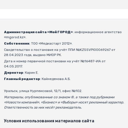
Администрация сайта «Мой ГОРОД»
: информационное агентство
«mgorod.kz».
Собственник
: ТОО «Медиастарт 2012».
Свидетельство о постановке на учёт ППИ №KZ55VPI00069267 от
28.04.2023 года, выдано МИОР РК.
Дата и номер первичной постановки на учёт №16487-ИА от
04.05.2017.
Директор
: Карин Е.
Главный редактор
: Кайнеденова А.Б.
Уральск, улица Нурпеисовой, 12/1, офис №102.
Материалы, опубликованные со знаком ®, а также под рубриками
«Новости компаний», «Бизнес» и «Выборы» носят рекламный характер.
Ответственность за них несёт рекламодатель.
Условия использования материалов сайта