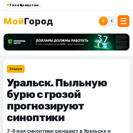
#
Таза Қазақстан
☀
☾
Социум
Уральск. Пыльную
бурю с грозой
прогнозируют
синоптики
7-8 мая синоптики ожидают в Уральске и