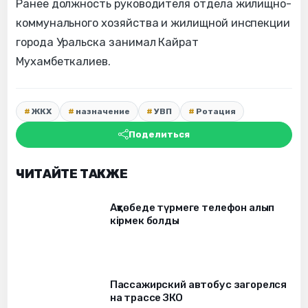
Ранее должность руководителя отдела жилищно-
коммунального хозяйства и жилищной инспекции
города Уральска занимал Кайрат
Мухамбеткалиев.
ЖКХ
назначение
УВП
Ротация
Поделиться
ЧИТАЙТЕ ТАКЖЕ
Ақтөбеде түрмеге телефон алып
кірмек болды
Пассажирский автобус загорелся
на трассе ЗКО