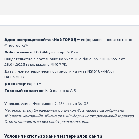
Администрация сайта «Мой ГОРОД»
: информационное агентство
«mgorod.kz».
Собственник
: ТОО «Медиастарт 2012».
Свидетельство о постановке на учёт ППИ №KZ55VPI00069267 от
28.04.2023 года, выдано МИОР РК.
Дата и номер первичной постановки на учёт №16487-ИА от
04.05.2017.
Директор
: Карин Е.
Главный редактор
: Кайнеденова А.Б.
Уральск, улица Нурпеисовой, 12/1, офис №102.
Материалы, опубликованные со знаком ®, а также под рубриками
«Новости компаний», «Бизнес» и «Выборы» носят рекламный характер.
Ответственность за них несёт рекламодатель.
Условия использования материалов сайта