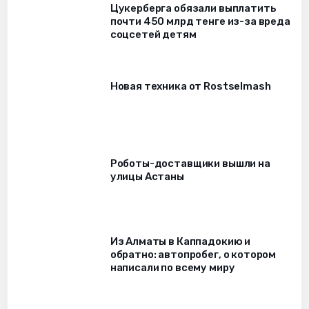
Цукерберга обязали выплатить
почти 450 млрд тенге из-за вреда
соцсетей детям
Новая техника от Rostselmash
Роботы-доставщики вышли на
улицы Астаны
Из Алматы в Каппадокию и
обратно: автопробег, о котором
написали по всему миру