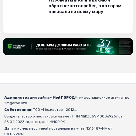
Из Алматы в Каппадокию и
обратно: автопробег, о котором
написали по всему миру
Администрация сайта «Мой ГОРОД»
: информационное агентство
«mgorod.kz».
Собственник
: ТОО «Медиастарт 2012».
Свидетельство о постановке на учёт ППИ №KZ55VPI00069267 от
28.04.2023 года, выдано МИОР РК.
Дата и номер первичной постановки на учёт №16487-ИА от
04.05.2017.