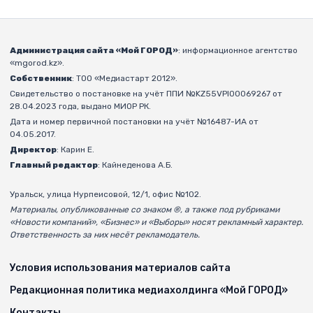
Администрация сайта «Мой ГОРОД»
: информационное агентство
«mgorod.kz».
Собственник
: ТОО «Медиастарт 2012».
Свидетельство о постановке на учёт ППИ №KZ55VPI00069267 от
28.04.2023 года, выдано МИОР РК.
Дата и номер первичной постановки на учёт №16487-ИА от
04.05.2017.
Директор
: Карин Е.
Главный редактор
: Кайнеденова А.Б.
Уральск, улица Нурпеисовой, 12/1, офис №102.
Материалы, опубликованные со знаком ®, а также под рубриками
«Новости компаний», «Бизнес» и «Выборы» носят рекламный характер.
Ответственность за них несёт рекламодатель.
Условия использования материалов сайта
Редакционная политика медиахолдинга «Мой ГОРОД»
Контакты