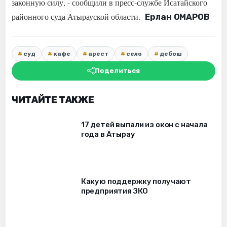
законную силу, - сообщили в п
ресс-службе Исатайского
районного суда Атырауской области.
Ерлан ОМАРОВ
суд
кафе
арест
село
дебош
Поделиться
ЧИТАЙТЕ ТАКЖЕ
17 детей выпали из окон c начала
года в Атырау
Какую поддержку получают
предприятия ЗКО