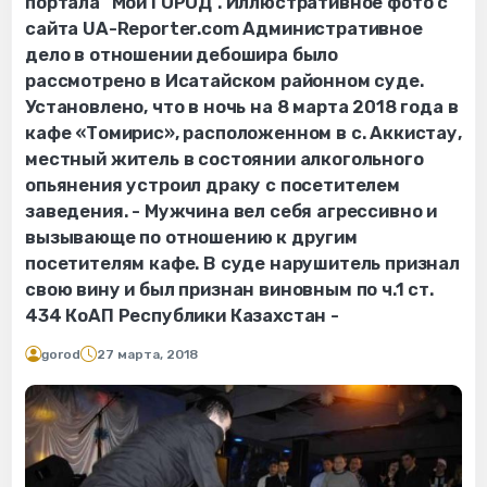
портала "Мой ГОРОД". Иллюстративное фото с
сайта UA-Reporter.com Административное
дело в отношении дебошира было
рассмотрено в Исатайском районном суде.
Установлено, что в ночь на 8 марта 2018 года в
кафе «Томирис», расположенном в с. Аккистау,
местный житель в состоянии алкогольного
опьянения устроил драку с посетителем
заведения. - Мужчина вел себя агрессивно и
вызывающе по отношению к другим
посетителям кафе. В суде нарушитель признал
свою вину и был признан виновным по ч.1 ст.
434 КоАП Республики Казахстан -
gorod
27 марта, 2018