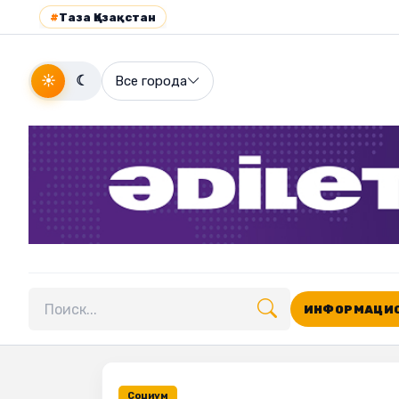
#
Таза Қазақстан
☀
☾
Все города
ИНФОРМАЦИО
Поиск по сайту
Социум