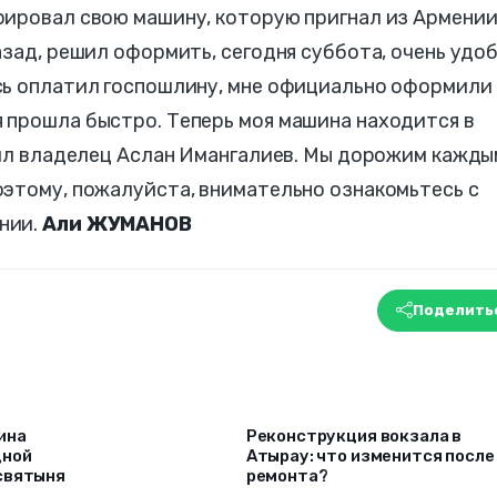
ировал свою машину, которую пригнал из Армении.
азад, решил оформить, сегодня суббота, очень удоб
сь оплатил госпошлину, мне официально оформили
 прошла быстро. Теперь моя машина находится в
нил владелец Аслан Имангалиев. Мы дорожим кажды
оэтому, пожалуйста, внимательно ознакомьтесь с
нии.
Али ЖУМАНОВ
Поделить
ина
Реконструкция вокзала в
дной
Атырау: что изменится после
святыня
ремонта?