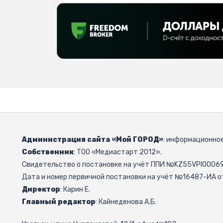
Администрация сайта «Мой ГОРОД»
: информационное
Собственник
: ТОО «Медиастарт 2012».
Свидетельство о постановке на учёт ППИ №KZ55VPI000692
Дата и номер первичной постановки на учёт №16487-ИА от
Директор
: Карин Е.
Главный редактор
: Кайнеденова А.Б.