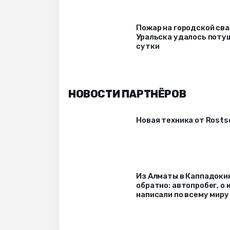
Пожар на городской св
Уральска удалось потуш
сутки
НОВОСТИ ПАРТНЁРОВ
Новая техника от Rost
Из Алматы в Каппадоки
обратно: автопробег, о
написали по всему миру