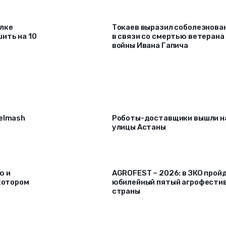
алке
Токаев выразил соболезнова
ить на 10
в связи со смертью ветерана
войны Ивана Гапича
selmash
Роботы-доставщики вышли н
улицы Астаны
ю и
AGROFEST – 2026: в ЗКО прой
 котором
юбилейный пятый агрофести
страны