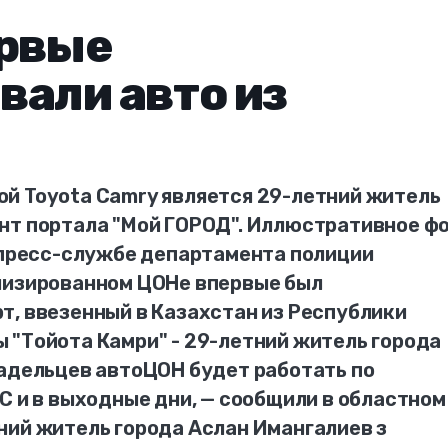
ервые
вали авто из
й Toyota Camry является 29-летний житель
нт портала "Мой ГОРОД". Иллюстративное ф
в пресс-службе департамента полиции
лизированном ЦОНе впервые был
т, ввезенный в Казахстан из Республики
 "Тойота Камри" - 29-летний житель города
ладельцев автоЦОН будет работать по
С и в выходные дни, — сообщили в областном
ний житель города Аслан Имангалиев з