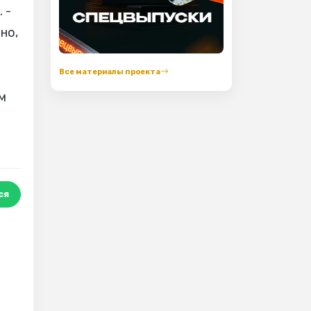
 -
но,
Все материалы проекта
м
ся