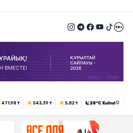
18+
471,98 ₸
543,39 ₸
5,82 ₸
28°C Xuhui
€
₽