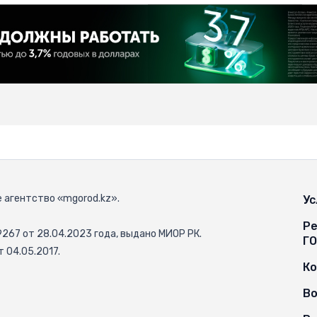
 агентство «mgorod.kz».
Ус
Ре
67 от 28.04.2023 года, выдано МИОР РК.
Г
 04.05.2017.
К
Во