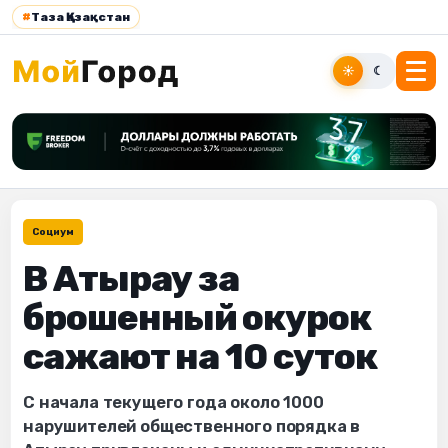
#
Таза Қазақстан
☀
☾
Социум
В Атырау за
брошенный окурок
сажают на 10 суток
С начала текущего года около 1000
нарушителей общественного порядка в