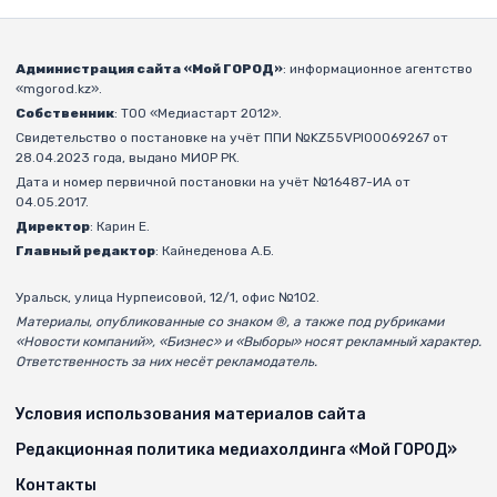
Администрация сайта «Мой ГОРОД»
: информационное агентство
«mgorod.kz».
Собственник
: ТОО «Медиастарт 2012».
Свидетельство о постановке на учёт ППИ №KZ55VPI00069267 от
28.04.2023 года, выдано МИОР РК.
Дата и номер первичной постановки на учёт №16487-ИА от
04.05.2017.
Директор
: Карин Е.
Главный редактор
: Кайнеденова А.Б.
Уральск, улица Нурпеисовой, 12/1, офис №102.
Материалы, опубликованные со знаком ®, а также под рубриками
«Новости компаний», «Бизнес» и «Выборы» носят рекламный характер.
Ответственность за них несёт рекламодатель.
Условия использования материалов сайта
Редакционная политика медиахолдинга «Мой ГОРОД»
Контакты