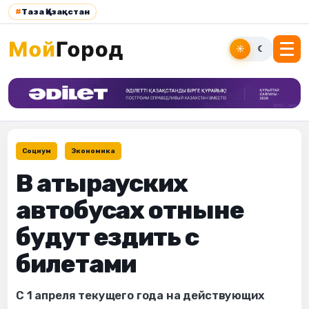
#
Таза Қазақстан
☀
☾
Социум
Экономика
В атырауских
автобусах отныне
будут ездить с
билетами
С 1 апреля текущего года на действующих