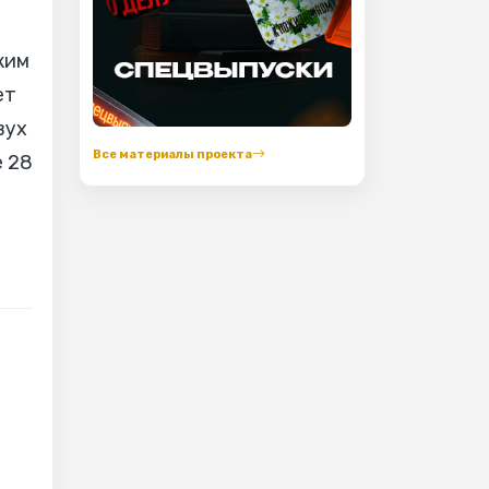
ким
ет
вух
Все материалы проекта
е 28