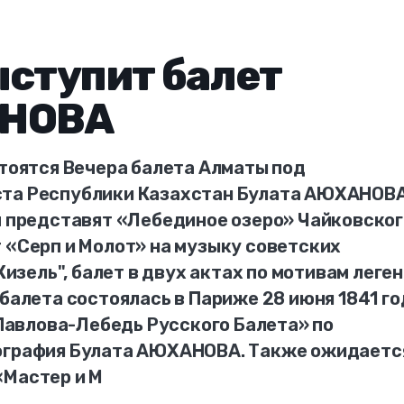
ыступит балет
АНОВА
стоятся Вечера балета Алматы под
ста Республики Казахстан Булата АЮХАНОВА
м представят «Лебединое озеро» Чайковског
 «Серп и Молот» на музыку советских
"Жизель", балет в двух актах по мотивам леге
 балета состоялась в Париже 28 июня 1841 го
а Павлова-Лебедь Русского Балета» по
еография Булата АЮХАНОВА. Также ожидаетс
«Мастер и М