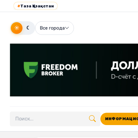
#
Таза Қазақстан
☀
☾
Все города
ИНФОРМАЦИО
Поиск по сайту