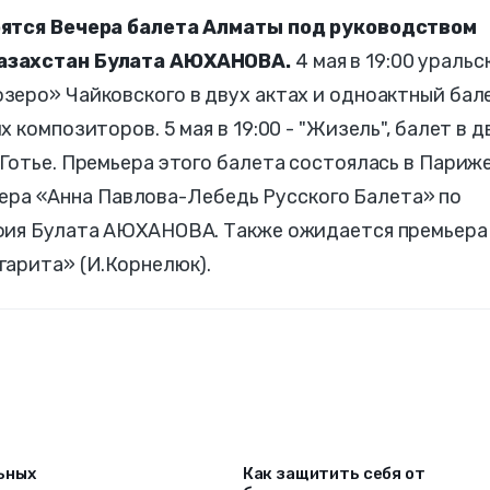
оятся Вечера балета Алматы под руководством
Казахстан Булата АЮХАНОВА.
4 мая в 19:00 уральс
зеро» Чайковского в двух актах и одноактный бал
 композиторов. 5 мая в 19:00 - "Жизель", балет в д
Готье. Премьера этого балета состоялась в Париж
емьера «Анна Павлова-Лебедь Русского Балета» по
афия Булата АЮХАНОВА. Также ожидается премьера
гарита» (И.Корнелюк).
ьных
Как защитить себя от