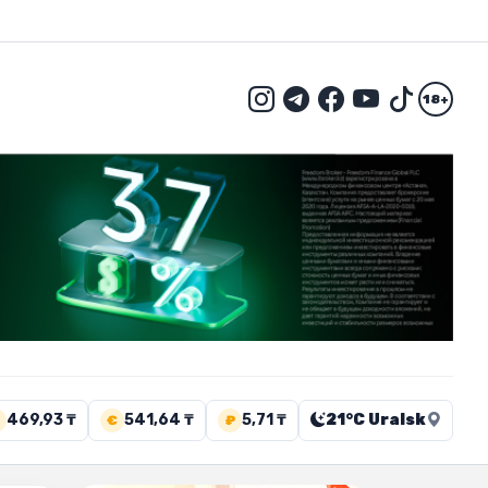
18+
469,93 ₸
541,64 ₸
5,71 ₸
21°C Uralsk
€
₽