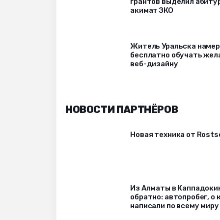
грантов выделил абиту
акимат ЗКО
Житель Уральска наме
бесплатно обучать же
веб-дизайну
НОВОСТИ ПАРТНЁРОВ
Новая техника от Rost
Из Алматы в Каппадоки
обратно: автопробег, о
написали по всему миру