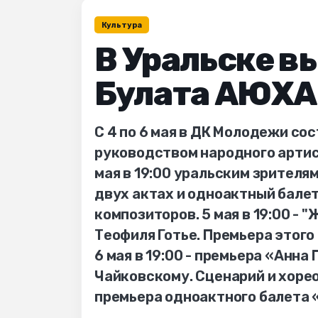
Культура
В Уральске в
Булата АЮХ
С 4 по 6 мая в ДК Молодежи со
руководством народного арти
мая в 19:00 уральским зрителя
двух актах и одноактный балет
композиторов. 5 мая в 19:00 - 
Теофиля Готье. Премьера этого
6 мая в 19:00 - премьера «Анн
Чайковскому. Сценарий и хор
премьера одноактного балета 