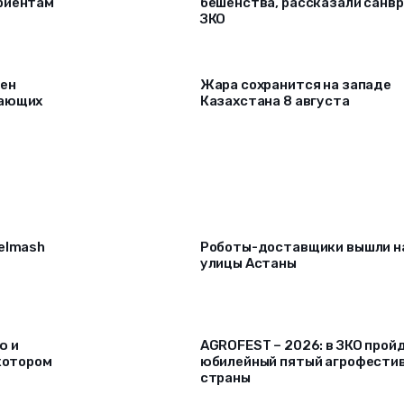
риентам
бешенства, рассказали санв
ЗКО
рен
Жара сохранится на западе
лающих
Казахстана 8 августа
selmash
Роботы-доставщики вышли н
улицы Астаны
ю и
AGROFEST – 2026: в ЗКО прой
 котором
юбилейный пятый агрофести
страны