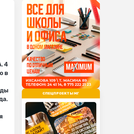
. 4
о в
нды
СПЕЦПРОЕКТЫ МГ
да.
я