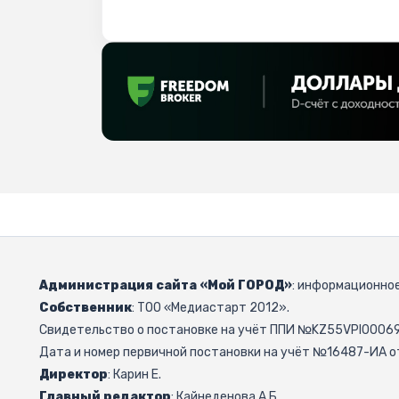
Администрация сайта «Мой ГОРОД»
: информационное
Собственник
: ТОО «Медиастарт 2012».
Свидетельство о постановке на учёт ППИ №KZ55VPI000692
Дата и номер первичной постановки на учёт №16487-ИА от
Директор
: Карин Е.
Главный редактор
: Кайнеденова А.Б.