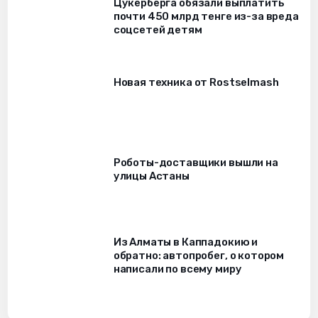
Цукерберга обязали выплатить
почти 450 млрд тенге из-за вреда
соцсетей детям
Новая техника от Rostselmash
Роботы-доставщики вышли на
улицы Астаны
Из Алматы в Каппадокию и
обратно: автопробег, о котором
написали по всему миру