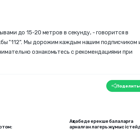
ывами до 15-20 метров в секунду, - говорится в
бы "112". Мы дорожим каждым нашим подписчиком 
внимательно ознакомьтесь с рекомендациями при
Поделить
т
Ақтөбеде ерекше балаларға
ртом:
арналған лагерь жұмыс істейд