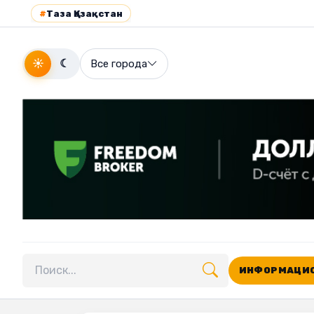
#
Таза Қазақстан
☀
☾
Все города
ИНФОРМАЦИО
Поиск по сайту