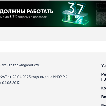
 агентство «mgorod.kz».
Ус
Ре
67 от 28.04.2023 года, выдано МИОР РК.
Г
 04.05.2017.
К
Во
Ре