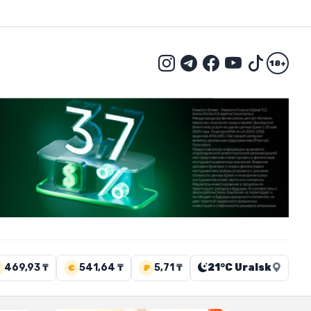
18+
469,93 ₸
541,64 ₸
5,71 ₸
21°C Uralsk
€
₽