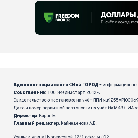
Администрация сайта «Мой ГОРОД»
: информационное
Собственник
: ТОО «Медиастарт 2012».
Свидетельство о постановке на учёт ППИ №KZ55VPI000692
Дата и номер первичной постановки на учёт №16487-ИА от
Директор
: Карин Е.
Главный редактор
: Кайнеденова А.Б.
Уральск, улица Нурпеисовой, 12/1, офис №102.