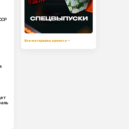
ССР
Все материалы проекта
а
дет
валь