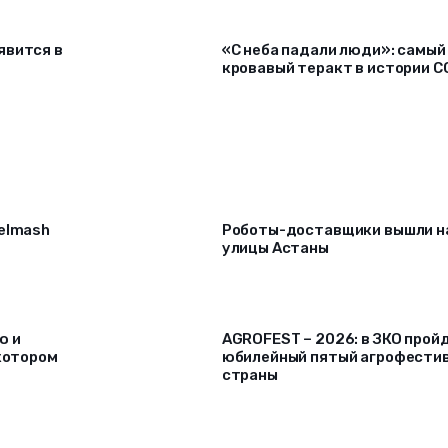
явится в
«С неба падали люди»: самый
кровавый теракт в истории С
selmash
Роботы-доставщики вышли н
улицы Астаны
ю и
AGROFEST – 2026: в ЗКО прой
 котором
юбилейный пятый агрофести
страны