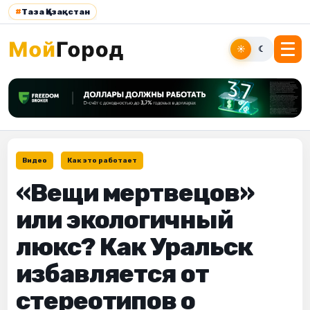
#
Таза Қазақстан
☀
☾
Видео
Как это работает
«Вещи мертвецов»
или экологичный
люкс? Как Уральск
избавляется от
стереотипов о