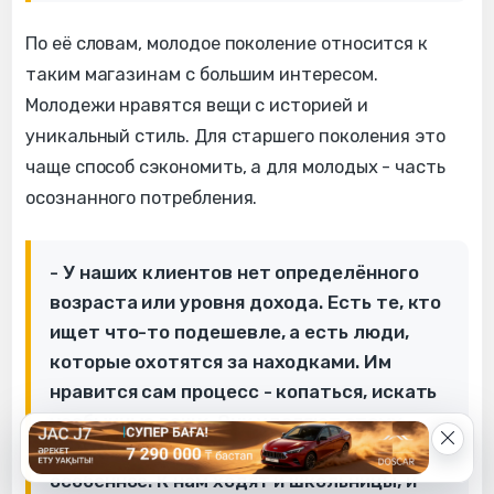
По её словам, молодое поколение относится к
таким магазинам с большим интересом.
Молодежи нравятся вещи с историей и
уникальный стиль. Для старшего поколения это
чаще способ сэкономить, а для молодых - часть
осознанного потребления.
- У наших клиентов нет определённого
возраста или уровня дохода. Есть те, кто
ищет что-то подешевле, а есть люди,
которые охотятся за находками. Им
нравится сам процесс - копаться, искать
необычные вещи. Они уделяют этому
время, приходят и ищут что-то
особенное. К нам ходят и школьницы, и