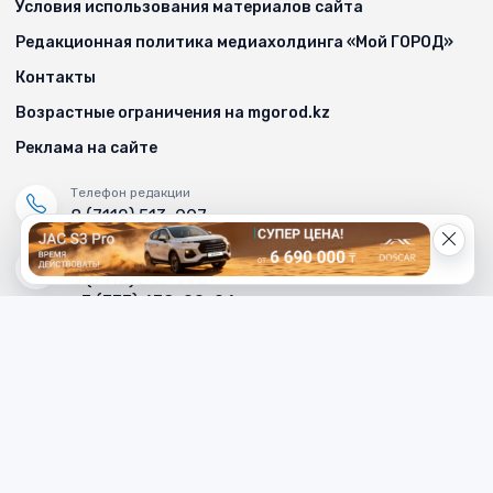
Условия использования материалов сайта
Редакционная политика медиахолдинга «Мой ГОРОД»
Контакты
Возрастные ограничения на mgorod.kz
Реклама на сайте
Телефон редакции
8 (7112) 513-997
Телефон рекламной службы
8 (7112) 513-998
+7 (777) 478-00-04
Электронный адрес «МГ»
mg_500678@mail.ru
Написать редактору сайта
redaktor_mg@mail.ru