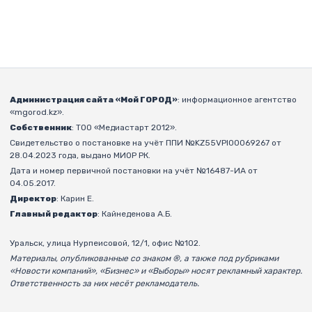
Администрация сайта «Мой ГОРОД»
: информационное агентство
«mgorod.kz».
Собственник
: ТОО «Медиастарт 2012».
Свидетельство о постановке на учёт ППИ №KZ55VPI00069267 от
28.04.2023 года, выдано МИОР РК.
Дата и номер первичной постановки на учёт №16487-ИА от
04.05.2017.
Директор
: Карин Е.
Главный редактор
: Кайнеденова А.Б.
Уральск, улица Нурпеисовой, 12/1, офис №102.
Материалы, опубликованные со знаком ®, а также под рубриками
«Новости компаний», «Бизнес» и «Выборы» носят рекламный характер.
Ответственность за них несёт рекламодатель.