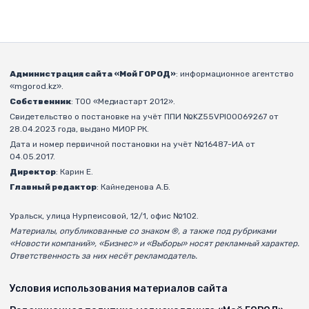
Администрация сайта «Мой ГОРОД»
: информационное агентство
«mgorod.kz».
Собственник
: ТОО «Медиастарт 2012».
Свидетельство о постановке на учёт ППИ №KZ55VPI00069267 от
28.04.2023 года, выдано МИОР РК.
Дата и номер первичной постановки на учёт №16487-ИА от
04.05.2017.
Директор
: Карин Е.
Главный редактор
: Кайнеденова А.Б.
Уральск, улица Нурпеисовой, 12/1, офис №102.
Материалы, опубликованные со знаком ®, а также под рубриками
«Новости компаний», «Бизнес» и «Выборы» носят рекламный характер.
Ответственность за них несёт рекламодатель.
Условия использования материалов сайта