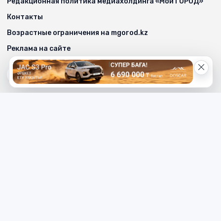
Редакционная политика медиахолдинга «Мой ГОРОД»
Контакты
Возрастные ограничения на mgorod.kz
Реклама на сайте
Телефон редакции
8 (7112) 513-997
Телефон рекламной службы
8 (7112) 513-998
+7 (777) 478-00-04
Электронный адрес «МГ»
mg_500678@mail.ru
Написать редактору сайта
redaktor_mg@mail.ru