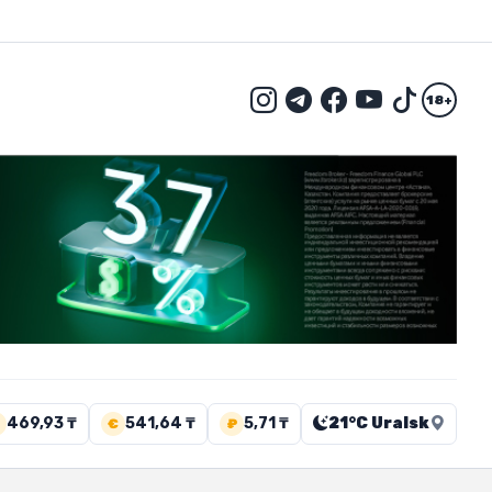
18+
469,93 ₸
541,64 ₸
5,71 ₸
21°C Uralsk
€
₽