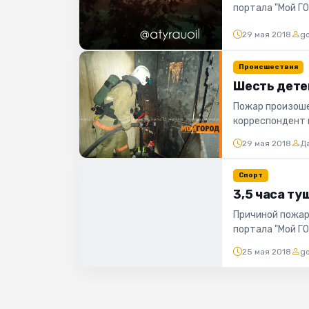
портала "Мой Г
произошел в шин
29 мая 2018
g
Происшествия
Шесть дете
Пожар произошел
корреспондент 
данным пресс-с
29 мая 2018
Д
Спорт
3,5 часа ту
Причиной пожар
портала "Мой Г
по адресу: Аванг
25 мая 2018
g