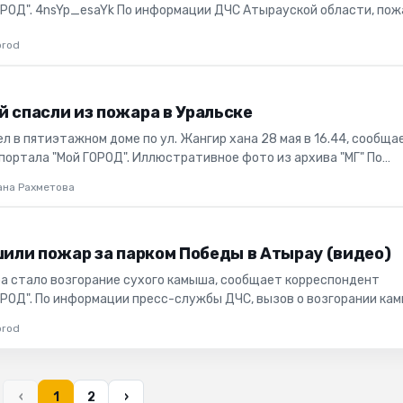
ОРОД". 4nsYp_esaYk По информации ДЧС Атырауской области, пож
омонт...
orod
й спасли из пожара в Уральске
 в пятиэтажном доме по ул. Жангир хана 28 мая в 16.44, сообща
портала "Мой ГОРОД". Иллюстративное фото из архива "МГ" По
лужб...
ана Рахметова
шили пожар за парком Победы в Атырау (видео)
а стало возгорание сухого камыша, сообщает корреспондент
ОРОД". По информации пресс-службы ДЧС, вызов о возгорании ка
ард,...
orod
‹
1
2
›