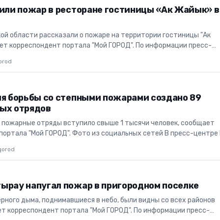
шили пожар в ресторане гостиницы «Ак Жайык» в
ой области рассказали о пожаре на территории гостиницы "Ак
ет корреспондент портала "Мой ГОРОД". По информации пресс-
рауской обл...
orod
ля борьбы со степными пожарами создано 89
ых отрядов
 пожарные отряды вступило свыше 1 тысячи человек, сообщает
портала "Мой ГОРОД". Фото из социальных сетей В пресс-центре
 у...
gorod
ырау напугал пожар в пригородном поселке
рного дыма, поднимавшиеся в небо, были видны со всех районов
ет корреспондент портала "Мой ГОРОД". По информации пресс-