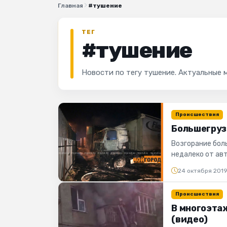
Главная
#тушение
ТЕГ
#тушение
Новости по тегу тушение. Актуальные 
Происшествия
Большегруз 
Возгорание бол
недалеко от ав
Как сообщил нач.
24 октября 201
Происшествия
В многоэта
(видео)