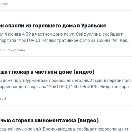
рауской...
gorod
к спасли из горевшего дома в Уральске
л 4 июня в 4.39 в частном доме по ул. Сейфуллина, сообщает
портала "Мой ГОРОД". Иллюстративное фото из архива "МГ" Как
с-службе...
ана Рахметова
ушат пожар в частном доме (видео)
 доме по ул.Курмангазы произошел сегодня, 31 мая, в первой пол
корреспондент портала "Мой ГОРОД". XhrPHrUGP5s Видео пожара
rod
очью сгорела шиномонтажка (видео)
оздней ночью по ул.Х.Досмухамедова, сообщает корреспондент