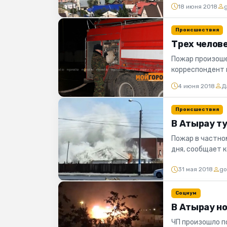
службы ДЧС Аты
18 июня 2018
Происшествия
Трех челове
Пожар произоше
корреспондент 
сообщили в прес
4 июня 2018
Д
Происшествия
В Атырау т
Пожар в частном
дня, сообщает 
появилось в с...
31 мая 2018
go
Социум
В Атырау н
ЧП произошло п