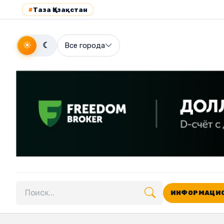
#
Таза Қазақстан
☀
☾
Все города
ИНФОРМАЦИО
Поиск по сайту