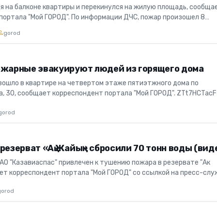
ся на балконе квартиры и перекинулся на жилую площадь, сообща
портала "Мой ГОРОД". По информации ДЧС, пожар произошел 8
не к...
gorod
ожарные эвакуируют людей из горящего дома
зошло в квартире на четвертом этаже пятиэтжного дома по
а, 30, сообщает корреспондент портала "Мой ГОРОД". ZTt7HCTacF
ожарн...
gorod
резерват «Ақ Жайық» сбросили 70 тонн воды (вид
АО "Казавиаспас" привлечен к тушению пожара в резервате "Ак
ет корреспондент портала "Мой ГОРОД" со ссылкой на пресс-слу
k У...
gorod