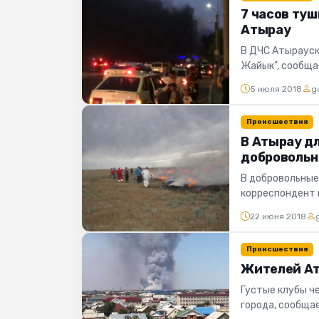
7 часов ту
Атырау
В ДЧС Атырауск
Жайык", сообща
службы ДЧС Аты
5 июля 2018
g
Происшествия
В Атырау д
добровольн
В добровольные
корреспондент 
прошел брифинг с
22 июня 2018
Происшествия
Жителей Ат
Густые клубы че
города, сообща