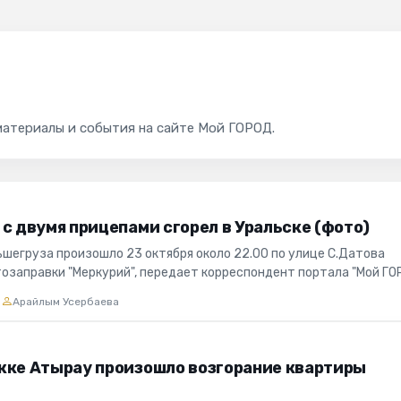
материалы и события на сайте Мой ГОРОД.
с двумя прицепами сгорел в Уральске (фото)
ьшегруза произошло 23 октября около 22.00 по улице С.Датова
тозаправки "Меркурий", передает корреспондент портала "Мой ГО
..
9
Арайлым Усербаева
жке Атырау произошло возгорание квартиры