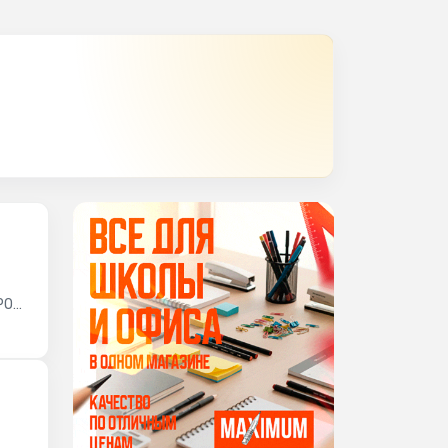
РОД".