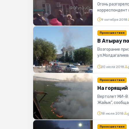
Огонь разгорел
корреспондент 
октября на балко
9 октября 2018
Происшествия
В Атырау п
Возгорание при
ул.Молдагалиев
место прибыли п
20 июля 2018
Происшествия
На горящий 
Вертолет МИ-8 
Жайык", сообща
КЧС. gDEEpZ_-A2
18 июля 2018
Происшествия