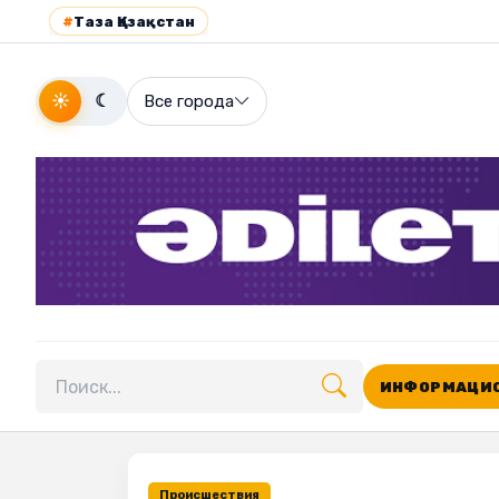
#
Таза Қазақстан
☀
☾
Все города
ИНФОРМАЦИО
Поиск по сайту
Происшествия