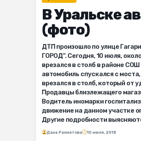
В Уральске а
(фото)
ДТП произошло по улице Гагар
ГОРОД". Сегодня, 10 июля, окол
врезался в столб в районе СОШ 
автомобиль спускался с моста,
врезался в столб, который от 
Продавцы близлежащего магази
Водитель иномарки госпитализ
движение на данном участке о
Другие подробности выясняют
Дана Рахметова
10 июля, 2018