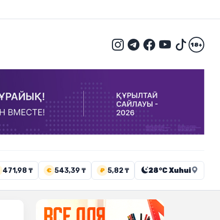
18+
471,98 ₸
543,39 ₸
5,82 ₸
28°C Xuhui
€
₽