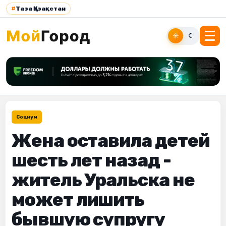
#
Таза Қазақстан
☀
☾
Социум
Жена оставила детей
шесть лет назад -
житель Уральска не
может лишить
бывшую супругу