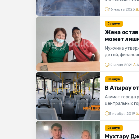
16 марта 2025
Социум
Жена остави
может лиши
Мужчина утверж
детей, финансо
корреспондент п
12 июня 2021
А
Социум
В Атырау о
Акимат города 
центральных го
кондукторов, со
5 ноября 2019
Социум
Мухтару Дж