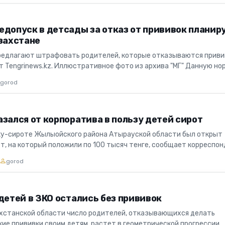
едопуск в детсады за отказ от прививок планир
азахстане
редлагают штрафовать родителей, которые отказываются прив
т Tengrinews.kz. Иллюстративное фото из архива "МГ" Данную но
..
gorod
зался от корпоратива в пользу детей сирот
у-сироте Жылыойского района Атырауской области был открыт
т, на который положили по 100 тысяч тенге, сообщает корреспо
РОД...
gorod
детей в ЗКО остались без прививок
хстанской области число родителей, отказывающихся делать
ие прививки своим детям, растет в геометрической прогрессии,