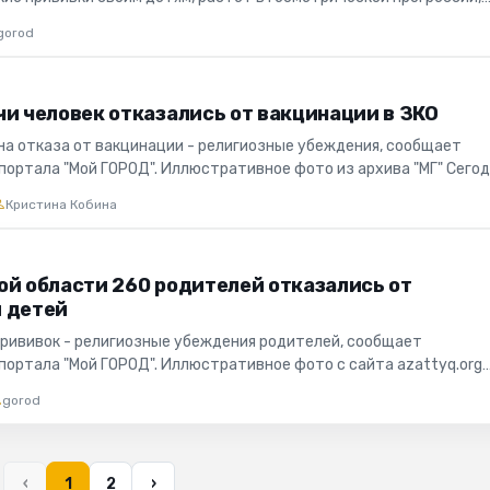
пондент п...
gorod
чи человек отказались от вакцинации в ЗКО
на отказа от вакцинации - религиозные убеждения, сообщает
портала "Мой ГОРОД". Иллюстративное фото из архива "МГ" Сегод
ьс...
Кристина Кобина
ой области 260 родителей отказались от
 детей
прививок - религиозные убеждения родителей, сообщает
портала "Мой ГОРОД". Иллюстративное фото с сайта azattyq.org
ходе брифинга...
gorod
‹
1
2
›