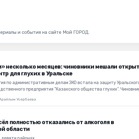
териалы и события на сайте Мой ГОРОД.
» несколько месяцев: чиновники мешали откры
тр для глухих в Уральске
гия по административным делам ЗКО встала на защиту Уральског
дственного предприятия "Казахского общества глухих". Чиновни
..
Арайлым Усербаева
ёл полностью отказались от алкоголя в
й области
 девяти районах.