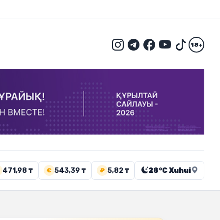
18+
471,98 ₸
543,39 ₸
5,82 ₸
28°C Xuhui
€
₽