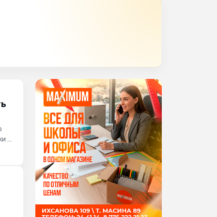
ть
о
ки из