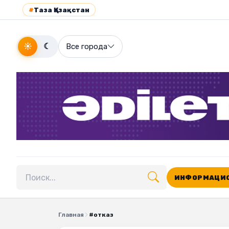
#
Таза Қазақстан
☀
☾
Все города
ИНФОРМАЦИО
Поиск по сайту
Главная
#отказ