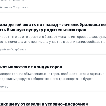
Арайлым Усербаева
ла детей шесть лет назад - житель Уральска не
ть бывшую супругу родительских прав
дает, что за это время его бывшая жена не интересовалась суд
во не помогала и не принимала участие в воспитании, сообщает
о...
райлым Усербаева
тказываются от кондукторов
распространил объявление, в котором сообщает, что на одном из
родских маршрутов общественного транспорта не будет
общает коррес...
gorod
акишеву отказали в условно-досрочном