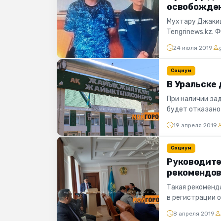
освобожде
Мухтару Джакиш
Tengrinews.kz. 
суда. – Суд счит
24 июля 2019
Социум
В Уральске
При наличии за
будет отказано 
корреспондент п
19 апреля 2019
Социум
Руководите
рекомендов
Такая рекоменд
в регистрации 
прошло очере...
8 апреля 2019