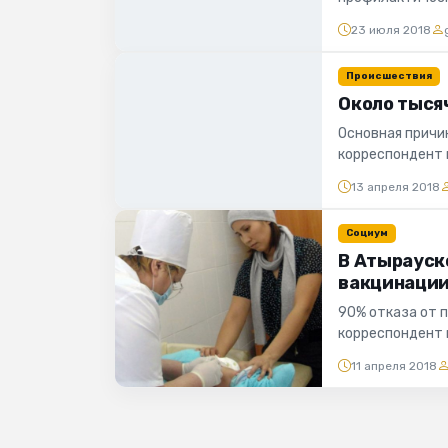
сообщает коррес
23 июля 2018
Происшествия
Около тыся
Основная причи
корреспондент 
13 апреля, в Урал
13 апреля 2018
Социум
В Атырауск
вакцинации
90% отказа от 
корреспондент 
Такие данные в 
11 апреля 2018