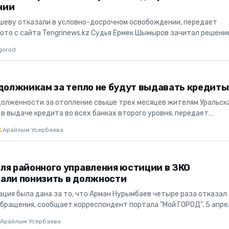
нии
еву отказали в условно-досрочном освобождении, передает
Фото с сайта Tengrinews.kz Судья Ермек Шымыров зачитал решени
ает не...
gorod
 должникам за тепло не будут выдавать кредиты
долженности за отопление свыше трех месяцев жителям Уральск
в выдаче кредита во всех банках второго уровня, передает
ортала "...
Арайлым Усербаева
ля районного управления юстиции в ЗКО
али понизить в должности
ация была дана за то, что Арман Нурымбаев четыре раза отказал
обращения, сообщает корреспондент портала "Мой ГОРОД". 5 апре
Арайлым Усербаева