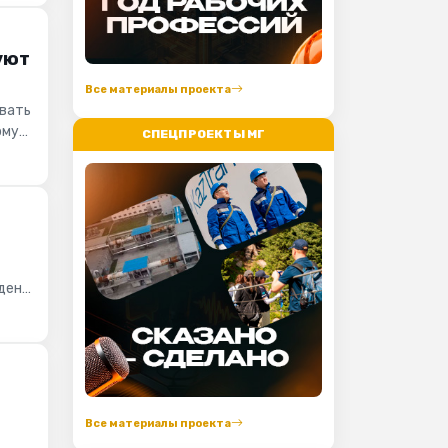
уют
Все материалы проекта
ивать
рму
СПЕЦПРОЕКТЫ МГ
ндент
Все материалы проекта