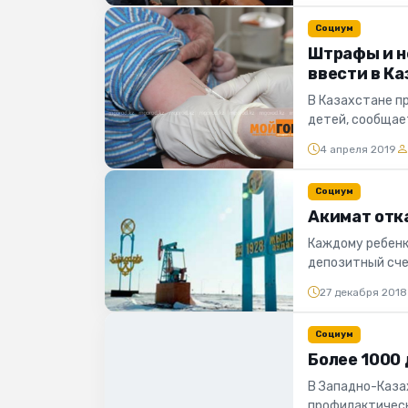
Социум
Штрафы и н
ввести в К
В Казахстане п
детей, сообщае
планируют вклю.
4 апреля 2019
Социум
Акимат отка
Каждому ребенк
депозитный сче
портала «Мой ГО
27 декабря 2018
Социум
Более 1000 
В Западно-Каза
профилактическ