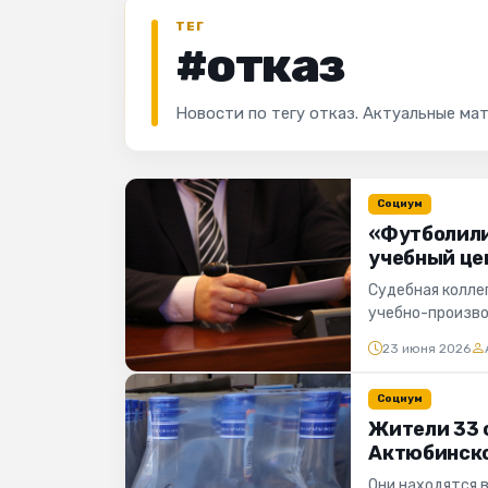
ТЕГ
#отказ
Новости по тегу отказ. Актуальные ма
Социум
«Футболили
учебный цен
Судебная колле
учебно-произво
отдела архитек.
23 июня 2026
Социум
Жители 33 с
Актюбинско
Они находятся в