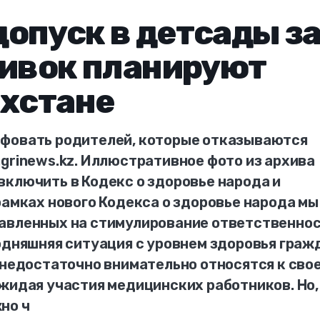
опуск в детсады з
вивок планируют
ахстане
афовать родителей, которые отказываются
grinews.kz. Иллюстративное фото из архива
включить в Кодекс о здоровье народа и
рамках нового Кодекса о здоровье народа мы
равленных на стимулирование ответственно
одняшняя ситуация с уровнем здоровья граж
 недостаточно внимательно относятся к сво
жидая участия медицинских работников. Но,
но ч