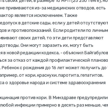
 своих детей, в размере 10 МРП (25 250 тенге), но
е не прививаются из-за медицинских отводов, есть
фактор является исключением. Также
едопуск в детские сады, если у детей отсутствую
дов и противопоказаний. Если родители по личным
ививают своих детей, то эти дети представляют
едотводы. Они могут заразить их, могут быть
 в новой редакции кодекса, - объяснил Байгабулов
ться за отказ от каждой профилактической планов
 Ребенок с рождения до 16 лет может получить до 
пример, от кори, краснухи, паротита, гепатитов,
са о здоровье народа и системе здравоохранения
вакцинация против кори. В Минздраве предупредили
любой инфекции примерно в десять раз меньше, че