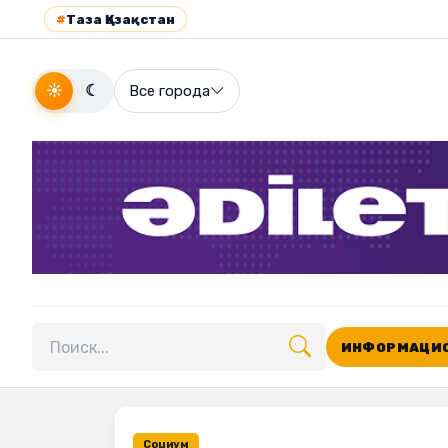
#
Таза Қазақстан
☀
☾
Все города
ИНФОРМАЦИО
Поиск по сайту
Социум