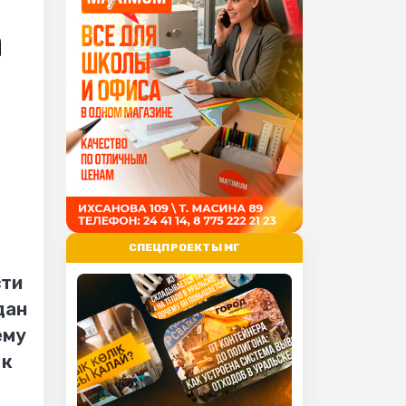
а
СПЕЦПРОЕКТЫ МГ
сти
дан
ему
 к