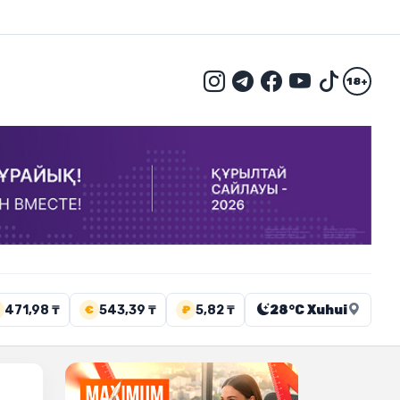
18+
471,98 ₸
543,39 ₸
5,82 ₸
28°C Xuhui
€
₽