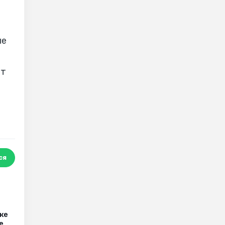
ые
ют
ся
ке
е