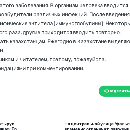
этого заболевания. В организм человека вводится
 возбудители различных инфекций. После введения
ифические антитела (иммуноглобулины). Некотор
го раза, другие приходится вводить повторно.
знать казахстанцам. Ежегодно в Казахстане выделя
н.
ком и читателем, поэтому, пожалуйста,
ендациями при комментировании.
Поделить
отыруға
На центральной улице Уральс
ша»: Ер
временно ограничат движени