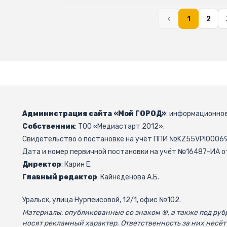
‹
1
2
Администрация сайта «Мой ГОРОД»
: информационное
Собственник
: ТОО «Медиастарт 2012».
Свидетельство о постановке на учёт ППИ №KZ55VPI000692
Дата и номер первичной постановки на учёт №16487-ИА от
Директор
: Карин Е.
Главный редактор
: Кайнеденова А.Б.
Уральск, улица Нурпеисовой, 12/1, офис №102.
Материалы, опубликованные со знаком ®, а также под р
носят рекламный характер. Ответственность за них несёт