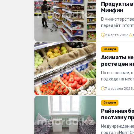
Продукты в
Минфин
В министерстве
передаёт Inform
министра финан.
2 марта 2023
Социум
Акиматы не
росте цен 
По его словам,
подхода на мес
Смаилов на засед
7 февраля 2023
Социум
Районная б
поставку п
Медучреждение 
портал «Мой ГО