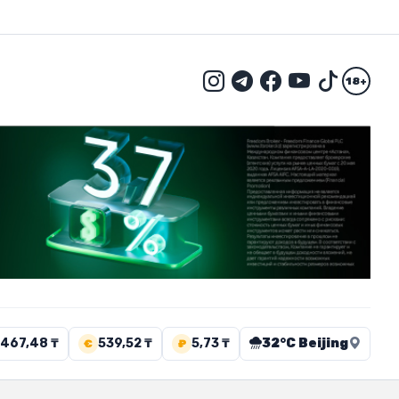
18+
467,48 ₸
539,52 ₸
5,73 ₸
32°C Beijing
€
₽