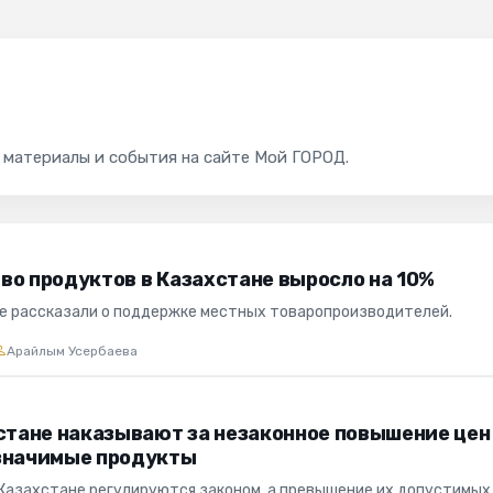
 материалы и события на сайте Мой ГОРОД.
во продуктов в Казахстане выросло на 10%
е рассказали о поддержке местных товаропроизводителей.
Арайлым Усербаева
хстане наказывают за незаконное повышение цен
значимые продукты
 Казахстане регулируются законом, а превышение их допустимых