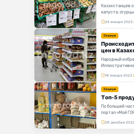
Казахстанцев о
капуста, огурц
Казахстана част
24 января 2023
Социум
Происходит
цен в Казах
Народный избра
Иллюстративное
премьера отмети
18 января 2023
Социум
Топ-5 проду
По большей част
портал «Мой ГО
заместитель ру
28 декабря 202