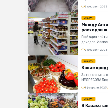
службу по Атыра
2 февраля 2023
Социум
Между Анго
расходов ж
Ещё один рейти
доходов. Иллюс
согласно данным
2 февраля 2023
Социум
Какие прод
За год цены на
МЕДРЕСОВА Бюро
продовольствен
1 февраля 2023
Социум
В Казахста