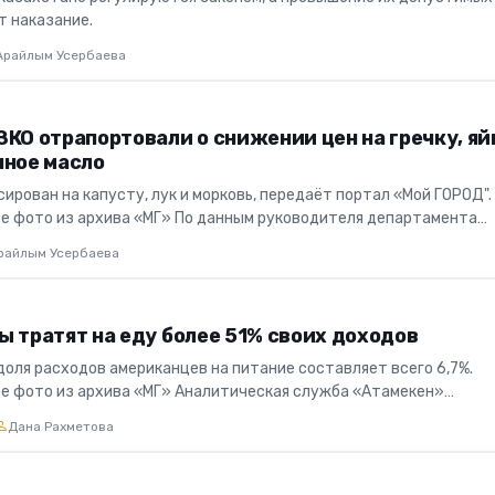
т наказание.
Арайлым Усербаева
КО отрапортовали о снижении цен на гречку, яй
чное масло
ирован на капусту, лук и морковь, передаёт портал «Мой ГОРОД".
 фото из архива «МГ» По данным руководителя департамента
те пра...
райлым Усербаева
 тратят на еду более 51% своих доходов
доля расходов американцев на питание составляет всего 6,7%.
 фото из архива «МГ» Аналитическая служба «Атамекен»
 казахстанцы...
Дана Рахметова