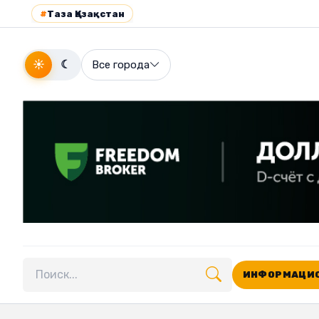
#
Таза Қазақстан
☀
☾
Все города
ИНФОРМАЦИО
Поиск по сайту