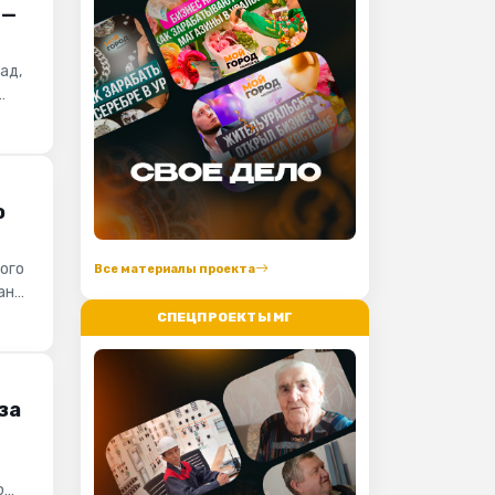
 —
ад,
о
ого
Все материалы проекта
ан
СПЕЦПРОЕКТЫ МГ
за
ю