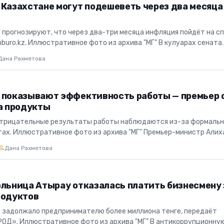
 Казахстане могут подешеветь через два месяца
 прогнозируют, что через два-три месяца инфляция пойдёт на сп
buro.kz. Иллюстративное фото из архива "МГ" В кулуарах сената
..
Дана Рахметова
 показывают эффективность работы — премьер 
на продукты
 отрицательные результаты работы наблюдаются из-за формальн
тах. Иллюстративное фото из архива "МГ" Премьер-министр Алих
...
Дана Рахметова
ольница Атырау отказалась платить бизнесмену 
родуктов
задолжало предпринимателю более миллиона тенге, передаёт
РОД». Иллюстративное фото из архива "МГ" В антикоррупционну