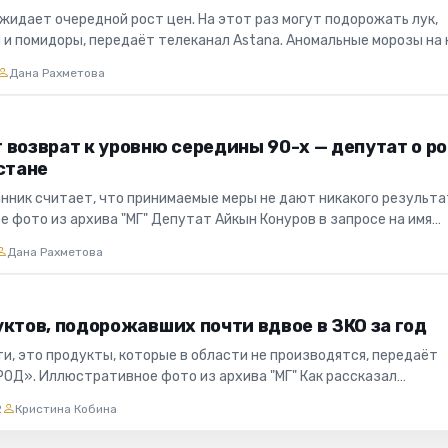
жидает очередной рост цен. На этот раз могут подорожать лук,
ы и помидоры, передаёт телеканал Astana. Аномальные морозы на
...
Дана Рахметова
 возврат к уровню середины 90-х — депутат о р
стане
нник считает, что принимаемые меры не дают никакого результа
 фото из архива "МГ" Депутат Айкын Конуров в запросе на имя
л,...
Дана Рахметова
ктов, подорожавших почти вдвое в ЗКО за год
и, это продукты, которые в области не производятся, передаёт
РОД». Иллюстративное фото из архива "МГ" Как рассказал
ководителя...
2
Кристина Кобина