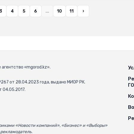
3
4
5
6
...
10
11
›
 агентство «mgorod.kz».
Ус
Ре
67 от 28.04.2023 года, выдано МИОР РК.
Г
 04.05.2017.
К
Во
Ре
убриками «Новости компаний», «Бизнес» и «Выборы»
 рекламодатель.