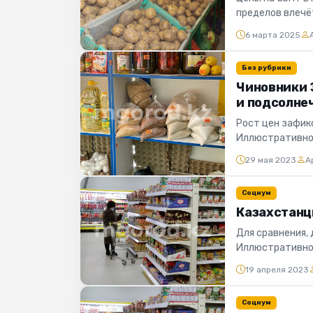
пределов влечё
6 марта 2025
Без рубрики
Чиновники З
и подсолне
Рост цен зафикс
Иллюстративное
торговли и защи
29 мая 2023
А
Социум
Казахстанцы
Для сравнения, 
Иллюстративное
подсчитала, что
19 апреля 2023
Социум