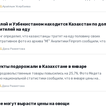
уской обл...
Арайлым Усербаева
лой и Узбекистаном находится Казахстан по до
ителей на еду
нг определил, что казахстанцы тратят на еду половину своих
тративное фото из архива "МГ" Аналитики Finprom сообщили, что
 миров...
Дана Рахметова
укты подорожали в Казахстане в январе
 продовольственные товары повысились на 25,7%. Фото Медета
 национальной статистики сообщили, что в январе цены на
ные товары по...
Дана Рахметова
не могут вырасти цены на овощи