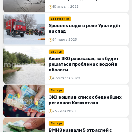
10 апреля 2025
Без рубрики
Уровень воды в реке Урал идёт
на спад
24 марта 2023
Социум
Аким ЗКО рассказал, как будет
решаться проблема с водой в
области
4 сентября 2020
Социум
ЗКО вошла в список беднейших
регионов Казахстана
26 июля 2020
Социум
В МНЭ назвали 5 отраслей с