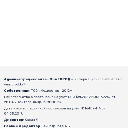
Администрация сайта «Мой ГОРОД»
: информационное агентство
«mgorod.kz».
Собственник
: ТОО «Медиастарт 2012».
Свидетельство о постановке на учёт ППИ №KZ55VPI00069267 от
28.04.2023 года, выдано МИОР РК.
Дата и номер первичной постановки на учёт №16487-ИА от
04.05.2017.
Директор
: Карин Е.
Главный редактор
: Кайнеденова А.Б.