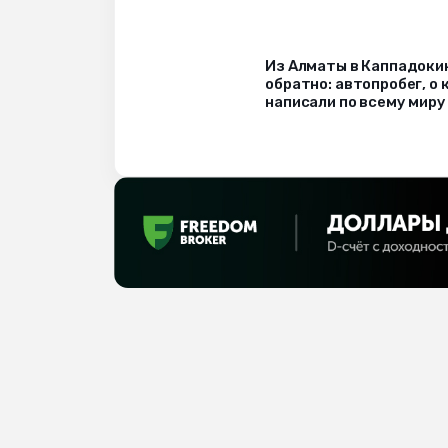
Из Алматы в Каппадоки
обратно: автопробег, о
написали по всему миру