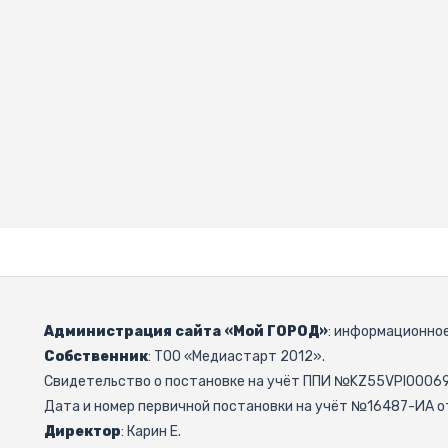
Администрация сайта «Мой ГОРОД»
: информационное
Собственник
: ТОО «Медиастарт 2012».
Свидетельство о постановке на учёт ППИ №KZ55VPI000692
Дата и номер первичной постановки на учёт №16487-ИА от
Директор
: Карин Е.