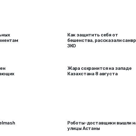
ьных
Как защитить себя от
риентам
бешенства, рассказали санв
ЗКО
рен
Жара сохранится на западе
лающих
Казахстана 8 августа
selmash
Роботы-доставщики вышли н
улицы Астаны