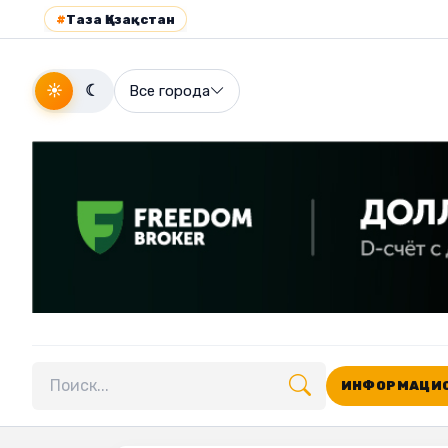
#
Таза Қазақстан
☀
☾
Все города
ИНФОРМАЦИО
Поиск по сайту