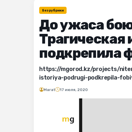
Без рубрики
До ужаса бою
Трагическая 
подкрепила 
https://mgorod.kz/projects/ni
istoriya-podrugi-podkrepila-fob
Marat
17 июля, 2020