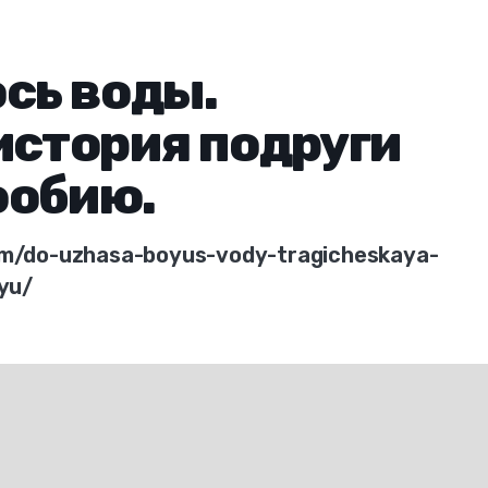
сь воды.
история подруги
фобию.
tem/do-uzhasa-boyus-vody-tragicheskaya-
iyu/