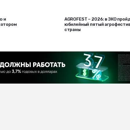
ю и
AGROFEST – 2026: в ЗКО прой
 котором
юбилейный пятый агрофести
страны