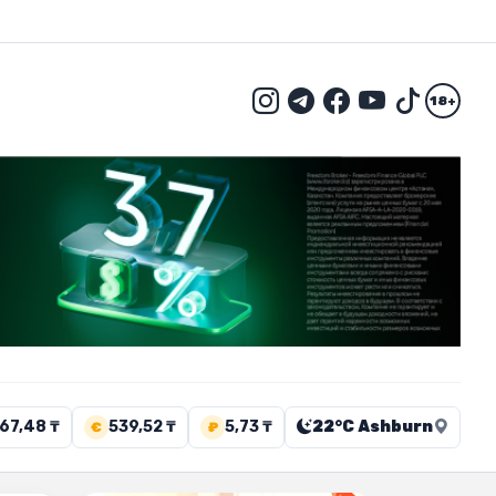
18+
67,48 ₸
539,52 ₸
5,73 ₸
22°C Ashburn
€
₽