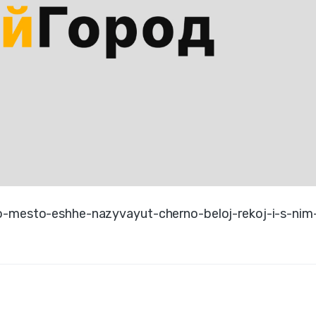
o-mesto-eshhe-nazyvayut-cherno-beloj-rekoj-i-s-nim