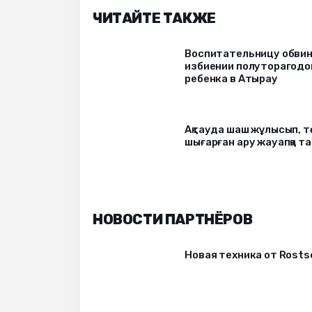
ЧИТАЙТЕ ТАКЖЕ
Воспитательницу обвин
избиении полуторагодо
ребенка в Атырау
Ақтауда шаш жұлысып, 
шығарған ару жауапқа 
НОВОСТИ ПАРТНЁРОВ
Новая техника от Rost