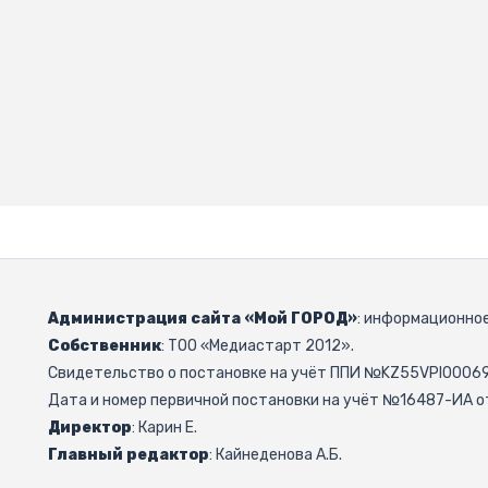
Администрация сайта «Мой ГОРОД»
: информационное
Собственник
: ТОО «Медиастарт 2012».
Свидетельство о постановке на учёт ППИ №KZ55VPI000692
Дата и номер первичной постановки на учёт №16487-ИА от
Директор
: Карин Е.
Главный редактор
: Кайнеденова А.Б.