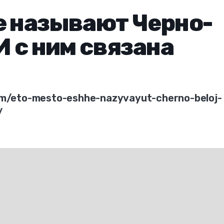
е называют Черно-
И с ним связана
tem/eto-mesto-eshhe-nazyvayut-cherno-beloj-
/