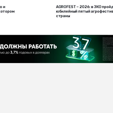
ю и
AGROFEST – 2026: в ЗКО прой
 котором
юбилейный пятый агрофести
страны