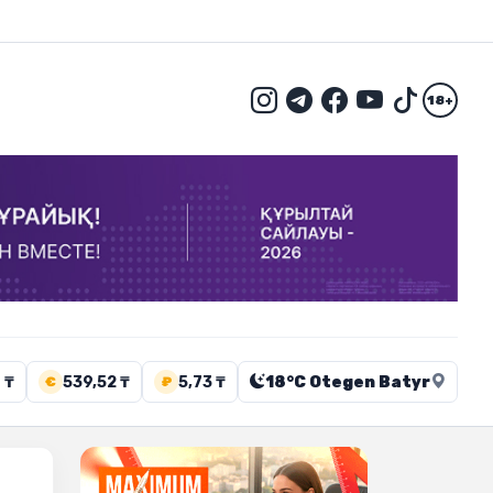
18+
 ₸
539,52 ₸
5,73 ₸
18°C Otegen Batyr
€
₽