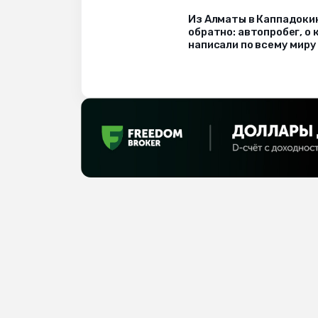
Из Алматы в Каппадоки
обратно: автопробег, о
написали по всему миру