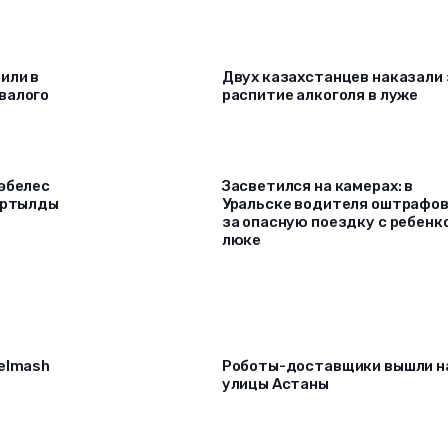
или в
Двух казахстанцев наказали 
валого
распитие алкоголя в луже
төбелес
Засветился на камерах: в
тартылды
Уральске водителя оштрафо
за опасную поездку с ребенк
люке
selmash
Роботы-доставщики вышли н
улицы Астаны