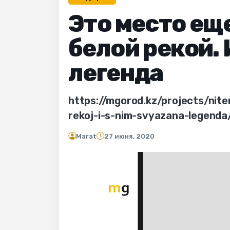
Это место ещ
белой рекой. 
легенда
https://mgorod.kz/projects/ni
rekoj-i-s-nim-svyazana-legenda
Marat
27 июня, 2020