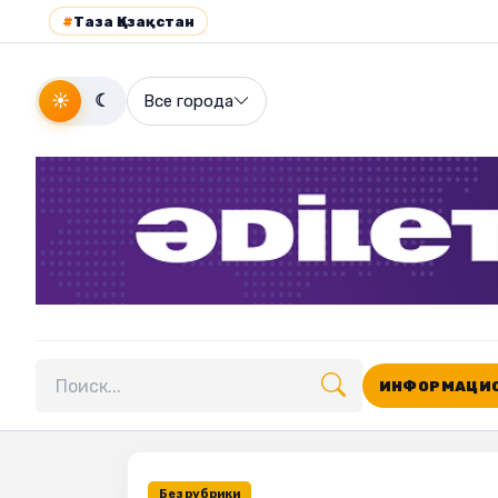
#
Таза Қазақстан
☀
☾
Все города
ИНФОРМАЦИО
Поиск по сайту
Без рубрики