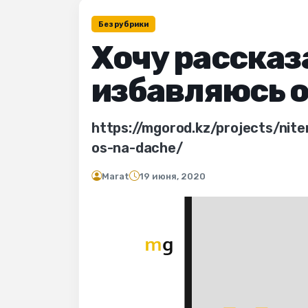
Без рубрики
Хочу рассказа
избавляюсь от
https://mgorod.kz/projects/nit
os-na-dache/
Marat
19 июня, 2020