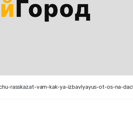
ochu-rasskazat-vam-kak-ya-izbavlyayus-ot-os-na-dac