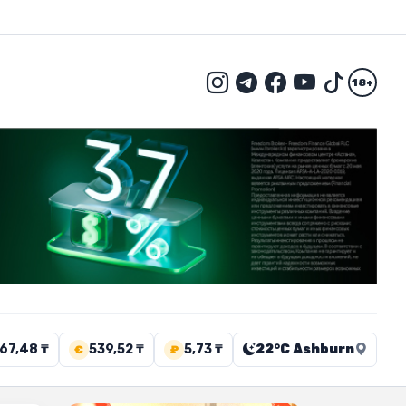
18+
67,48 ₸
539,52 ₸
5,73 ₸
22°C Ashburn
€
₽