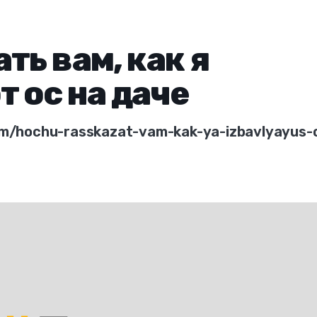
ть вам, как я
 ос на даче
em/hochu-rasskazat-vam-kak-ya-izbavlyayus-