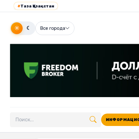
#
Таза Қазақстан
☀
☾
Все города
ИНФОРМАЦИО
Поиск по сайту