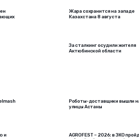
рен
Жара сохранится на западе
лающих
Казахстана 8 августа
За сталкинг осудили жителя
Актюбинской области
selmash
Роботы-доставщики вышли н
улицы Астаны
ю и
AGROFEST – 2026: в ЗКО прой