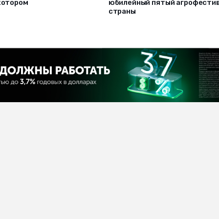
 котором
юбилейный пятый агрофести
страны