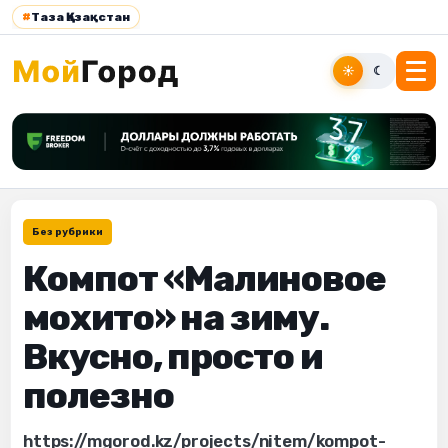
#
Таза Қазақстан
☀
☾
Без рубрики
Компот «Малиновое
мохито» на зиму.
Вкусно, просто и
полезно
https://mgorod.kz/projects/nitem/kompot-