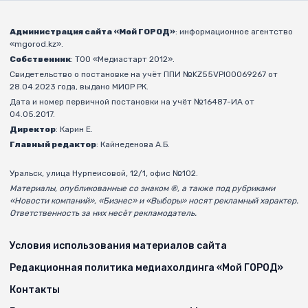
Администрация сайта «Мой ГОРОД»
: информационное агентство
«mgorod.kz».
Собственник
: ТОО «Медиастарт 2012».
Свидетельство о постановке на учёт ППИ №KZ55VPI00069267 от
28.04.2023 года, выдано МИОР РК.
Дата и номер первичной постановки на учёт №16487-ИА от
04.05.2017.
Директор
: Карин Е.
Главный редактор
: Кайнеденова А.Б.
Уральск, улица Нурпеисовой, 12/1, офис №102.
Материалы, опубликованные со знаком ®, а также под рубриками
«Новости компаний», «Бизнес» и «Выборы» носят рекламный характер.
Ответственность за них несёт рекламодатель.
Условия использования материалов сайта
Редакционная политика медиахолдинга «Мой ГОРОД»
Контакты