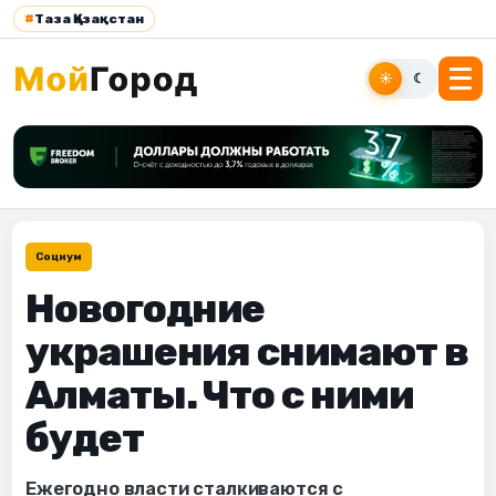
#
Таза Қазақстан
☀
☾
Социум
Новогодние
украшения снимают в
Алматы. Что с ними
будет
Ежегодно власти сталкиваются с