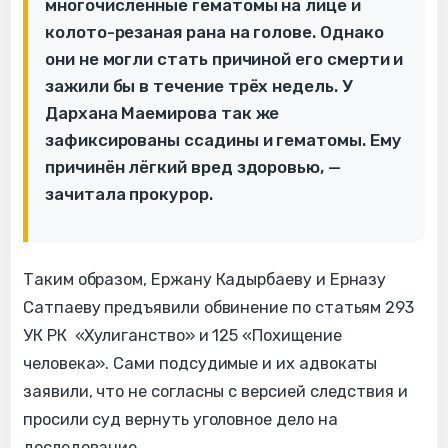
многочисленные гематомы на лице и
колото-резаная рана на голове. Однако
они не могли стать причиной его смерти и
зажили бы в течение трёх недель. У
Дархана Маемирова так же
зафиксированы ссадины и гематомы. Ему
причинён лёгкий вред здоровью, —
зачитала прокурор.
Таким образом, Ержану Кадырбаеву и Ерназу
Сатпаеву предъявили обвинение по статьям 293
УК РК «Хулиганство» и 125 «‎Похищение
человека»‎. Сами подсудимые и их адвокаты
заявили, что не согласны с версией следствия и
просили суд вернуть уголовное дело на
доследование.