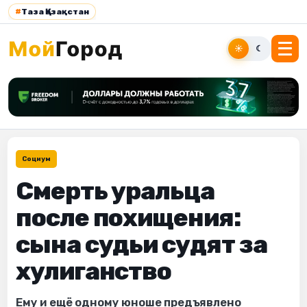
#
Таза Қазақстан
☀
☾
Социум
Смерть уральца
после похищения:
сына судьи судят за
хулиганство
Ему и ещё одному юноше предъявлено