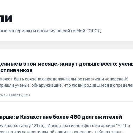
ли
ьные материалы и события на сайте Мой ГОРОД.
енные в этом месяце, живут дольше всего: учен
астливчиков
может быть связана с продолжительностью жизни человека. К
пришли ученые, обнаружившие, что люди, родившиеся в определ
ист...
семай Талғатқызы
тарше: в Казахстане более 480 долгожителей
у казахстанцу 121 год. Иллюстративное фото из архива "МГ" По
рства труда и социальной защиты населения, в Казахстане