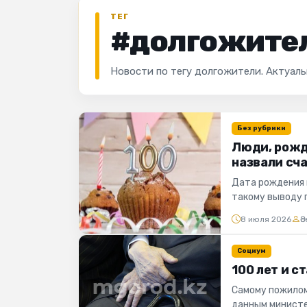
ТЕГ
#долгожите
Новости по тегу долгожители. Актуал
Без рубрики
Люди, рожд
назвали сч
Дата рождения 
такому выводу 
время года, стат
8 июля 2026
Ә
Социум
100 лет и с
Самому пожилом
данным министе