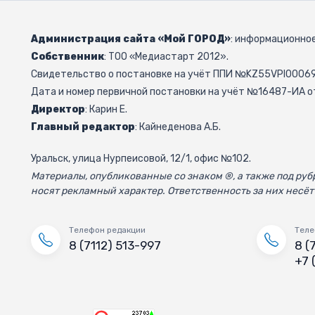
Администрация сайта «Мой ГОРОД»
: информационное
Собственник
: ТОО «Медиастарт 2012».
Свидетельство о постановке на учёт ППИ №KZ55VPI000692
Дата и номер первичной постановки на учёт №16487-ИА от
Директор
: Карин Е.
Главный редактор
: Кайнеденова А.Б.
Уральск, улица Нурпеисовой, 12/1, офис №102.
Материалы, опубликованные со знаком ®, а также под р
носят рекламный характер. Ответственность за них несёт
Телефон редакции
Теле
8 (7112) 513-997
8 (
+7 