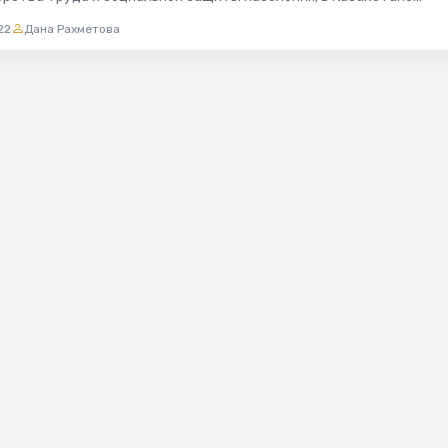
487 граждан...
22
Дана Рахметова