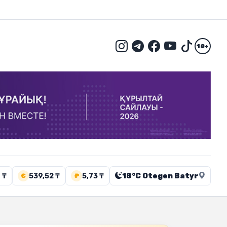
18+
 ₸
539,52 ₸
5,73 ₸
18°C Otegen Batyr
€
₽