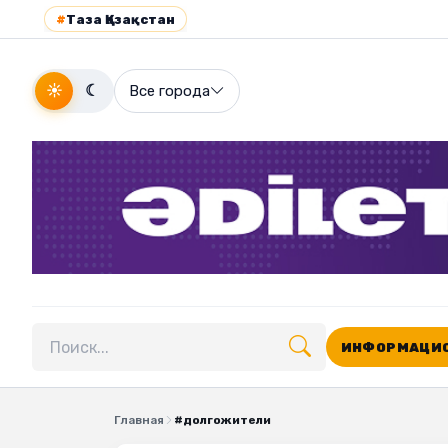
#
Таза Қазақстан
☀
☾
Все города
ИНФОРМАЦИО
Поиск по сайту
Главная
#долгожители