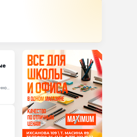
ые
енное