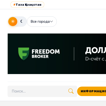
#
Таза Қазақстан
☀
☾
Все города
ИНФОРМАЦИО
Поиск по сайту