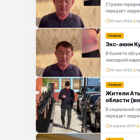
Стражи порядка
передаёт корре
полиции Атыраус
20 мая 2022
А
Социум
Экс-аким К
В Казнете обсу
закладкой нарк
каналах появилос
20 мая 2022
А
Социум
Жители Аты
области (в
В социальной се
передает корре
подписчикам стр
6 апреля 2019