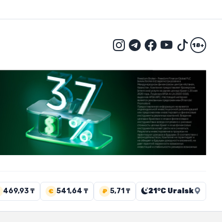
18+
469,93 ₸
541,64 ₸
5,71 ₸
21°C Uralsk
€
₽