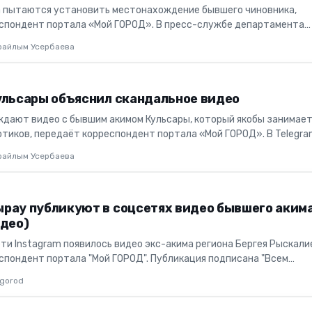
 пытаются установить местонахождение бывшего чиновника,
спондент портала «Мой ГОРОД». В пресс-службе департамента
кой области с...
райлым Усербаева
ульсары объяснил скандальное видео
ждают видео с бывшим акимом Кульсары, который якобы занимае
отиков, передаёт корреспондент портала «Мой ГОРОД». В Telegr
...
райлым Усербаева
рау публикуют в соцсетях видео бывшего аким
идео)
ти Instagram появилось видео экс-акима региона Бергея Рыскали
спондент портала "Мой ГОРОД". Публикация подписана "Всем
ани...
gorod