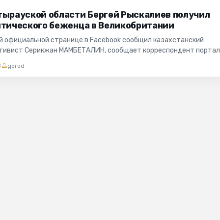
тырауской области Бергей Рыскалиев получил
итического беженца в Великобритании
ей официальной странице в Facebook сообщил казахстанский
ктивист Серикжан МАМБЕТАЛИН, сообщает корреспондент порта
о со стран...
8
gorod