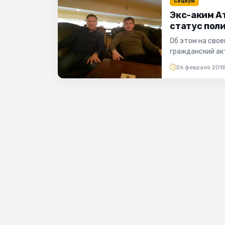
Социум
Экс-аким А
статус пол
Об этом на сво
гражданский а
"Мой ГОРОД". Фот
26 февраля 201