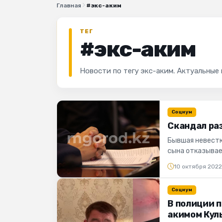
Главная
#экс-аким
ТЕГ
#экс-аким
Новости по тегу экс-аким. Актуальные
Социум
Скандал ра
Бывшая невестк
сына отказывае
ГОРОД». Иллюстр
10 октября 202
Социум
В полиции 
акимом Кул