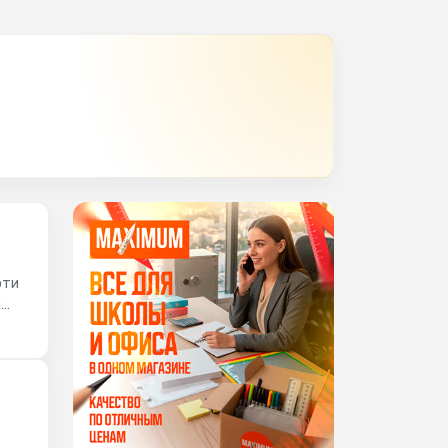
рти
й