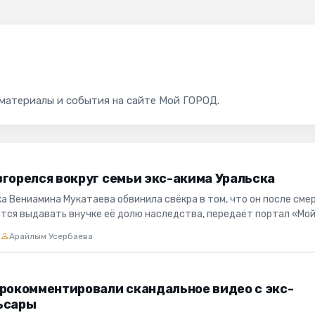
 материалы и события на сайте Мой ГОРОД.
згорелся вокруг семьи экс-акима Уральска
а Вениамина Мукатаева обвинила свёкра в том, что он после сме
тся выдавать внучке её долю наследства, передаёт портал «Мо
а...
2
Арайлым Усербаева
прокомментировали скандальное видео с экс-
ьсары