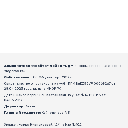
Администрация сайта «Мой ГОРОД»
: информационное агентство
«mgorod.kz».
Собственник
: ТОО «Медиастарт 2012».
Свидетельство о постановке на учёт ППИ №KZ55VPI00069267 от
28.04.2023 года, выдано МИОР РК.
Дата и номер первичной постановки на учёт №16487-ИА от
04.05.2017.
Директор
: Карин Е.
Главный редактор
: Кайнеденова А.Б.
Уральск, улица Нурпеисовой, 12/1, офис №102.