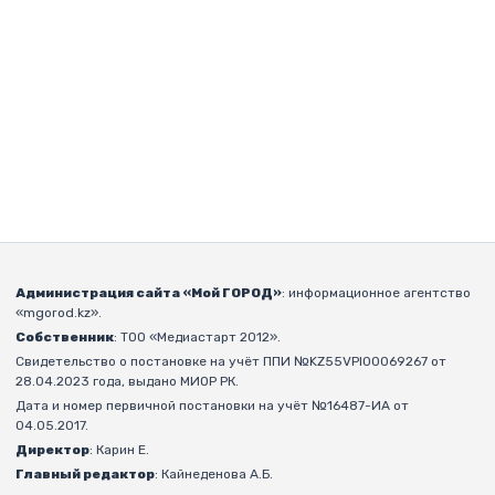
Администрация сайта «Мой ГОРОД»
: информационное агентство
«mgorod.kz».
Собственник
: ТОО «Медиастарт 2012».
Свидетельство о постановке на учёт ППИ №KZ55VPI00069267 от
28.04.2023 года, выдано МИОР РК.
Дата и номер первичной постановки на учёт №16487-ИА от
04.05.2017.
Директор
: Карин Е.
Главный редактор
: Кайнеденова А.Б.