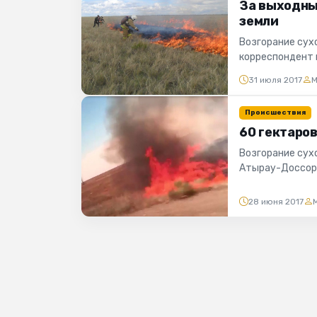
За выходны
земли
Возгорание сух
корреспондент 
Атырауской обла
31 июля 2017
M
Происшествия
60 гектаро
Возгорание сух
Атырау-Доссор,
В Индерском рай
28 июня 2017