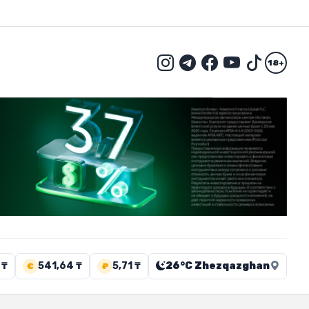
18+
 ₸
541,64 ₸
5,71 ₸
26°C Zhezqazghan
€
₽