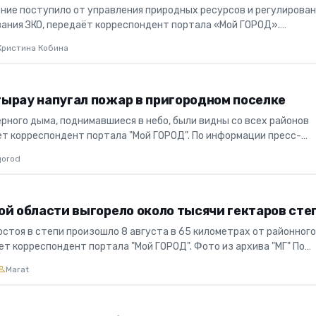
ние поступило от управления природных ресурсов и регулирова
ания ЗКО, передаёт корреспондент портала «Мой ГОРОД».
 фото из ар...
Кристина Кобина
ырау напугал пожар в пригородном поселке
рного дыма, поднимавшиеся в небо, были видны со всех районов
ет корреспондент портала "Мой ГОРОД". По информации пресс-
рауской...
gorod
ой области выгорело около тысячи гектаров сте
остоя в степи произошло 8 августа в 65 километрах от районног
ет корреспондент портала "Мой ГОРОД". Фото из архива "МГ" По
с-сл...
Marat