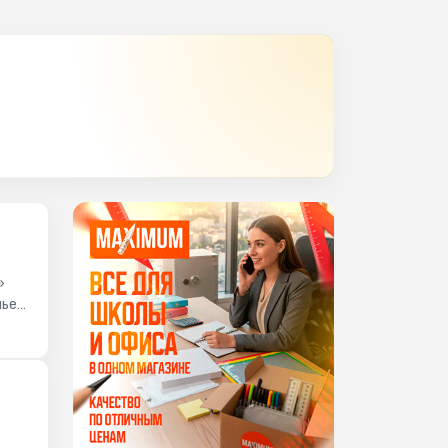
»
лье