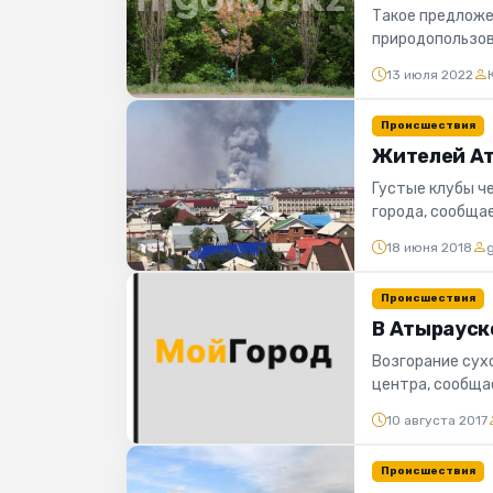
Такое предложе
природопользов
Иллюстративное
13 июля 2022
Происшествия
Жителей Ат
Густые клубы че
города, сообща
службы ДЧС Аты
18 июня 2018
Происшествия
В Атырауск
Возгорание сух
центра, сообща
сообщению прес
10 августа 2017
Происшествия