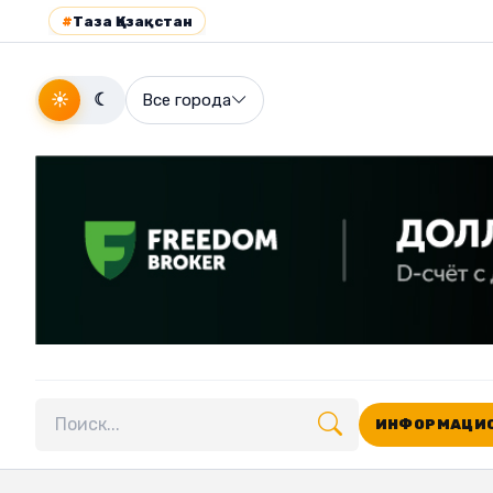
#
Таза Қазақстан
☀
☾
Все города
ИНФОРМАЦИО
Поиск по сайту