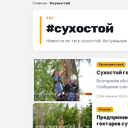
Главная
#сухостой
ТЕГ
#сухостой
Новости по тегу сухостой. Актуальные
Происшествия
Сухостой г
Возгорание обс
Сообщение о воз
Алма-Арасан, в..
24 апреля 2023
Социум
Предприним
гектаров су