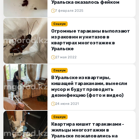
Уральска оказалось фейком
7 февраля 2025
Социум
Огромные тараканы выползают
из раковин и унитазов в
квартирах многоэтажек в
Уральске
27 мая 2022
Социум
В Уральске из квартиры,
кишащей тараканами, вынесли
мусор и будут проводить
дезинфекцию (фото и видео)
24 июня 2021
Социум
Квартира кишит тараканами -
жильцы многоэтажки в
Уральске пожаловались на