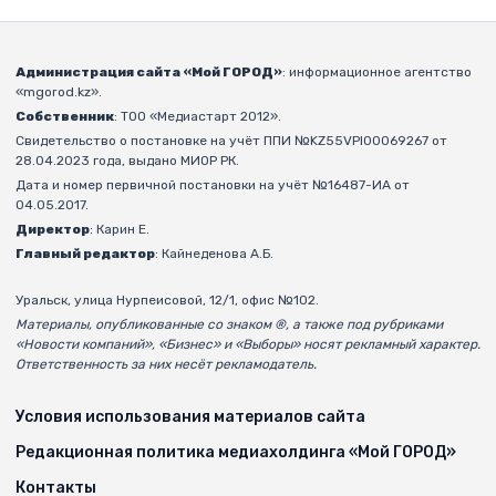
Администрация сайта «Мой ГОРОД»
: информационное агентство
«mgorod.kz».
Собственник
: ТОО «Медиастарт 2012».
Свидетельство о постановке на учёт ППИ №KZ55VPI00069267 от
28.04.2023 года, выдано МИОР РК.
Дата и номер первичной постановки на учёт №16487-ИА от
04.05.2017.
Директор
: Карин Е.
Главный редактор
: Кайнеденова А.Б.
Уральск, улица Нурпеисовой, 12/1, офис №102.
Материалы, опубликованные со знаком ®, а также под рубриками
«Новости компаний», «Бизнес» и «Выборы» носят рекламный характер.
Ответственность за них несёт рекламодатель.
Условия использования материалов сайта
Редакционная политика медиахолдинга «Мой ГОРОД»
Контакты