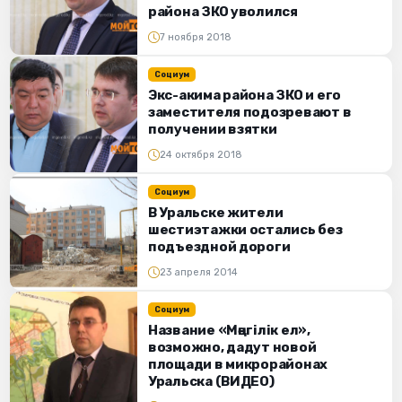
района ЗКО уволился
7 ноября 2018
Социум
Экс-акима района ЗКО и его
заместителя подозревают в
получении взятки
24 октября 2018
Социум
В Уральске жители
шестиэтажки остались без
подъездной дороги
23 апреля 2014
Социум
Название «Мәңгілік ел»,
возможно, дадут новой
площади в микрорайонах
Уральска (ВИДЕО)