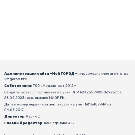
Администрация сайта «Мой ГОРОД»
: информационное агентство
«mgorod.kz».
Собственник
: ТОО «Медиастарт 2012».
Свидетельство о постановке на учёт ППИ №KZ55VPI00069267 от
28.04.2023 года, выдано МИОР РК.
Дата и номер первичной постановки на учёт №16487-ИА от
04.05.2017.
Директор
: Карин Е.
Главный редактор
: Кайнеденова А.Б.