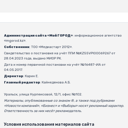
Администрация сайта «Мой ГОРОД»
: информационное агентство
«mgorod.kz».
Собственник
: ТОО «Медиастарт 2012».
Свидетельство о постановке на учёт ППИ №KZ55VPI00069267 от
28.04.2023 года, выдано МИОР РК.
Дата и номер первичной постановки на учёт №16487-ИА от
04.05.2017.
Директор
: Карин Е.
Главный редактор
: Кайнеденова А.Б.
Уральск, улица Нурпеисовой, 12/1, офис №102.
Материалы, опубликованные со знаком ®, а также под рубриками
«Новости компаний», «Бизнес» и «Выборы» носят рекламный характер.
Ответственность за них несёт рекламодатель.
Условия использования материалов сайта