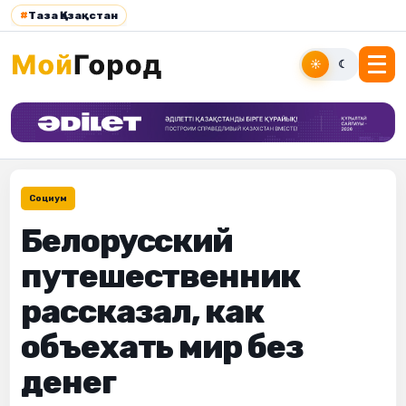
#
Таза Қазақстан
☀
☾
Социум
Белорусский
путешественник
рассказал, как
объехать мир без
денег