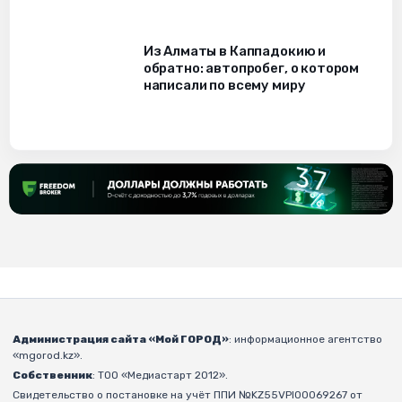
Из Алматы в Каппадокию и
обратно: автопробег, о котором
написали по всему миру
Администрация сайта «Мой ГОРОД»
: информационное агентство
«mgorod.kz».
Собственник
: ТОО «Медиастарт 2012».
Свидетельство о постановке на учёт ППИ №KZ55VPI00069267 от