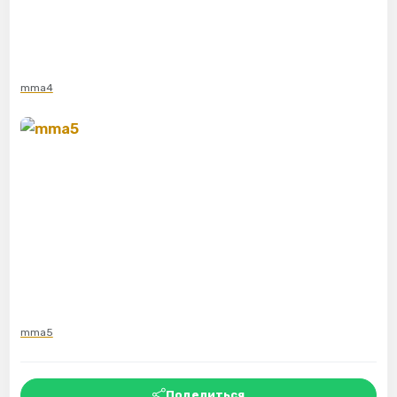
mma4
mma5
Поделиться