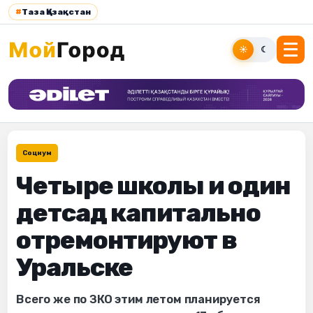
#
Таза Қазақстан
☀
☾
Социум
Четыре школы и один
детсад капитально
отремонтируют в
Уральске
Всего же по ЗКО этим летом планируется