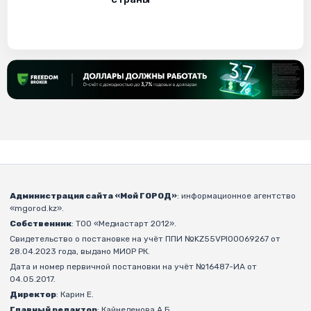
Администрация сайта «Мой ГОРОД»
: информационное агентство
«mgorod.kz».
Собственник
: ТОО «Медиастарт 2012».
Свидетельство о постановке на учёт ППИ №KZ55VPI00069267 от
28.04.2023 года, выдано МИОР РК.
Дата и номер первичной постановки на учёт №16487-ИА от
04.05.2017.
Директор
: Карин Е.
Главный редактор
: Кайнеденова А.Б.