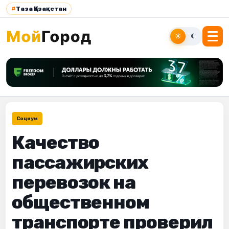
#
Таза Қазақстан
☀
☾
Социум
Качество
пассажирских
перевозок на
общественном
транспорте проверил