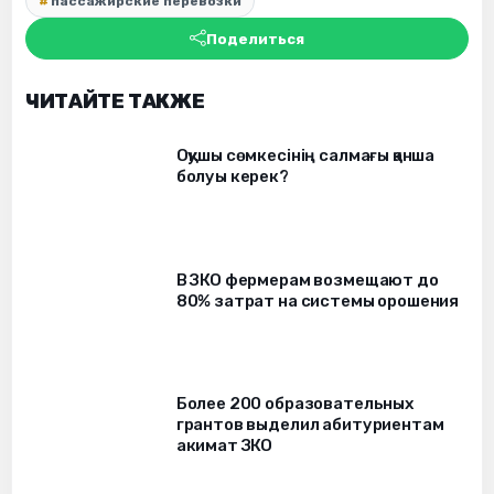
пассажирские перевозки
Поделиться
ЧИТАЙТЕ ТАКЖЕ
Оқушы сөмкесінің салмағы қанша
болуы керек?
В ЗКО фермерам возмещают до
80% затрат на системы орошения
Более 200 образовательных
грантов выделил абитуриентам
акимат ЗКО