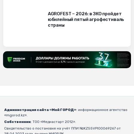
AGROFEST – 2026: в ЗКО пройдет
юбилейный пятый агрофестиваль
страны
Администрация сайта «Мой ГОРОД»
: информационное агентство
«mgorod.kz».
Собственник
: ТОО «Медиастарт 2012».
Свидетельство о постановке на учёт ППИ №KZ55VPI00069267 от
28.04.2023 года, выдано МИОР РК.