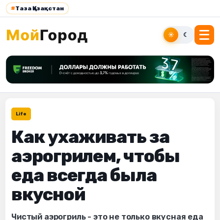
#
Таза Қазақстан
☀
☾
Life
Как ухаживать за
аэрогрилем, чтобы
еда всегда была
вкусной
Чистый аэрогриль - это не только вкусная еда