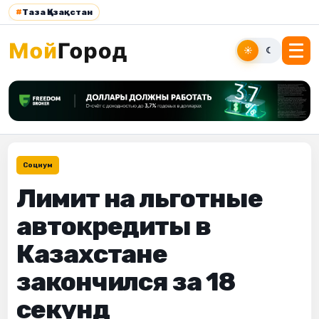
#
Таза Қазақстан
☀
☾
Социум
Лимит на льготные
автокредиты в
Казахстане
закончился за 18
секунд