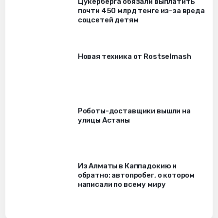
Цукерберга обязали выплатить
почти 450 млрд тенге из-за вреда
соцсетей детям
Новая техника от Rostselmash
Роботы-доставщики вышли на
улицы Астаны
Из Алматы в Каппадокию и
обратно: автопробег, о котором
написали по всему миру