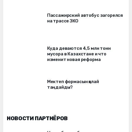
Пассажирский автобус загорелся
на трассе ЗКО
Куда деваются 4,5 млн тонн
мусора в Казахстане и что
изменит новая реформа
Мектеп формасын қалай
таңдайды?
НОВОСТИ ПАРТНЁРОВ