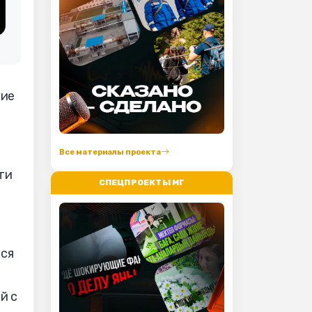
ние
Все материалы проекта
ти
СПЕЦПРОЕКТЫ МГ
тся
й с