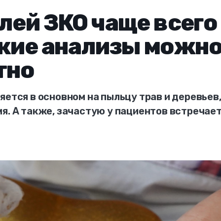
елей ЗКО чаще всего
акие анализы можн
тно
яется в основном на пыльцу трав и деревьев,
я. А также, зачастую у пациентов встречае