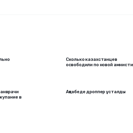
льно
Сколько казахстанцев
освободили по новой амнист
санврачи
Ақтөбеде дроппер ұсталды
 купание в