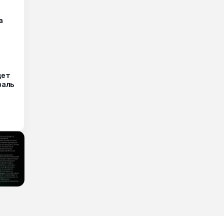
а
дет
валь