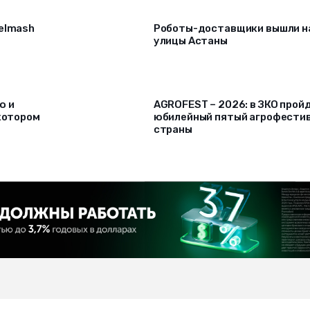
selmash
Роботы-доставщики вышли н
улицы Астаны
ю и
AGROFEST – 2026: в ЗКО прой
 котором
юбилейный пятый агрофести
страны