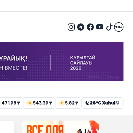
18+
471,98 ₸
543,39 ₸
5,82 ₸
28°C Xuhui
€
₽