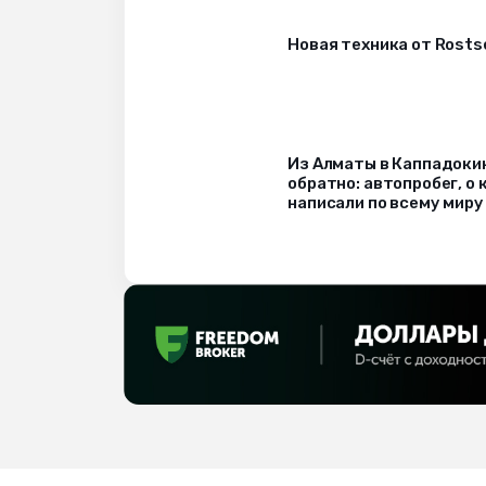
Новая техника от Rost
Из Алматы в Каппадоки
обратно: автопробег, о
написали по всему миру