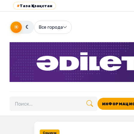
#
Таза Қазақстан
☀
☾
Все города
ИНФОРМАЦИО
Поиск по сайту
Социум