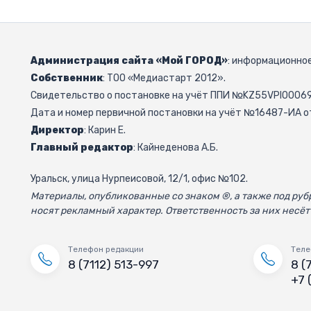
Администрация сайта «Мой ГОРОД»
: информационное
Собственник
: ТОО «Медиастарт 2012».
Свидетельство о постановке на учёт ППИ №KZ55VPI000692
Дата и номер первичной постановки на учёт №16487-ИА от
Директор
: Карин Е.
Главный редактор
: Кайнеденова А.Б.
Уральск, улица Нурпеисовой, 12/1, офис №102.
Материалы, опубликованные со знаком ®, а также под р
носят рекламный характер. Ответственность за них несёт
Телефон редакции
Теле
8 (7112) 513-997
8 (
+7 