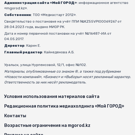
Администрация сайта «Мой ГОРОД»
: информационное агентство
«mgorod.kz».
Собственник
: ТОО «Медиастарт 2012».
Свидетельство о постановке на учёт ППИ №KZ55VPI00069267 от
28.04.2023 года, выдано МИОР РК.
Дата и номер первичной постановки на учёт №16487-ИА от
04.05.2017.
Директор
: Карин Е.
Главный редактор
: Кайнеденова А.Б.
Уральск, улица Нурпеисовой, 12/1, офис №102.
Материалы, опубликованные со знаком ®, а также под рубриками
«Новости компаний», «Бизнес» и «Выборы» носят рекламный характер.
Ответственность за них несёт рекламодатель.
Условия использования материалов сайта
Редакционная политика медиахолдинга «Мой ГОРОД»
Контакты
Возрастные ограничения на mgorod.kz