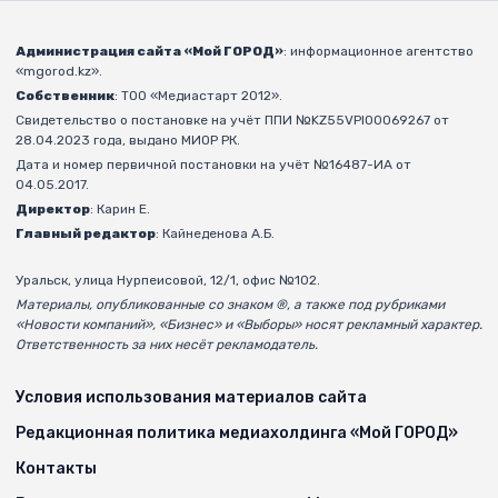
Администрация сайта «Мой ГОРОД»
: информационное агентство
«mgorod.kz».
Собственник
: ТОО «Медиастарт 2012».
Свидетельство о постановке на учёт ППИ №KZ55VPI00069267 от
28.04.2023 года, выдано МИОР РК.
Дата и номер первичной постановки на учёт №16487-ИА от
04.05.2017.
Директор
: Карин Е.
Главный редактор
: Кайнеденова А.Б.
Уральск, улица Нурпеисовой, 12/1, офис №102.
Материалы, опубликованные со знаком ®, а также под рубриками
«Новости компаний», «Бизнес» и «Выборы» носят рекламный характер.
Ответственность за них несёт рекламодатель.
Условия использования материалов сайта
Редакционная политика медиахолдинга «Мой ГОРОД»
Контакты