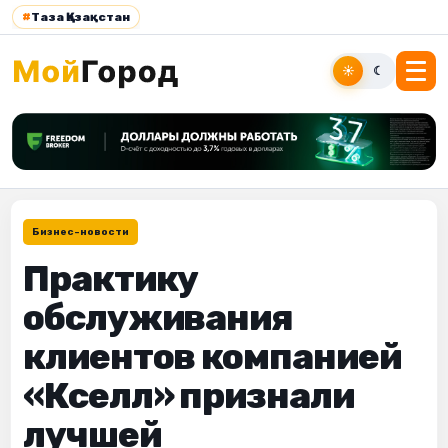
#
Таза Қазақстан
☀
☾
Бизнес-новости
Практику
обслуживания
клиентов компанией
«Кселл» признали
лучшей